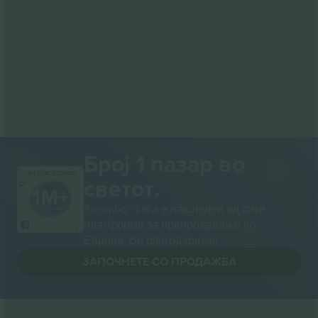
Број 1 пазар во
ВИ БЛАГОДАРАМ!
светот.
Ticombo® сега е најследен од сите
платформи за препродавање во
Европа. Ви благодариме!
ЗАПОЧНЕТЕ СО ПРОДАЖБА