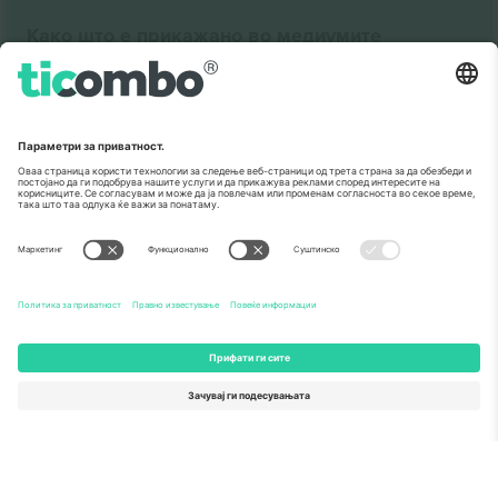
Како што е прикажано во медиумите
За
Корпоративни услуги
Тим
Најчесто поставувани прашања
TixProtect
Како работи
Отпечаток
Хотели
Правила и услови
World Cup Hub
Придружна програма
Контактирајте нѐ