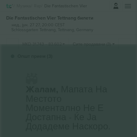
Најави се
Музика
Rap
Die Fantastischen Vier
Die Fantastischen Vier Tettnang билети
нед., јун. 27 27, 20:00 CEST
Schlossgarten Tettnang,
Tettnang, Germany
MKD
31.743
-
83.602
Сите продавачи (3)
Општ прием (3)
Жалам,
Мапата На
Местото
Моментално Не Е
Достапна - Ќе Ја
Додадеме Наскоро.