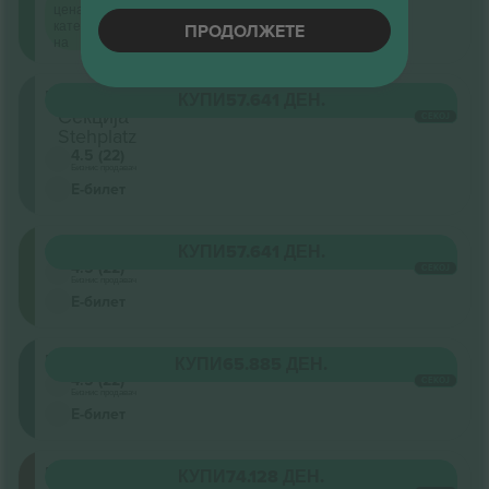
цена по
категорија
ПРОДОЛЖЕТЕ
на
Innenraum
КУПИ
57.641 ДЕН.
Секција
СЕКОЈ
Stehplatz
4.5 (22)
Бизнис продавач
Е-билет
Oberrang
КУПИ
57.641 ДЕН.
4.5 (22)
СЕКОЈ
Бизнис продавач
Е-билет
Mittelrang
КУПИ
65.885 ДЕН.
4.5 (22)
СЕКОЈ
Бизнис продавач
Е-билет
Front
КУПИ
74.128 ДЕН.