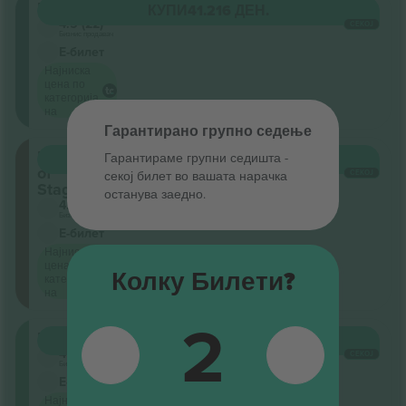
Mittelrang
КУПИ
41.216 ДЕН.
4.5 (22)
СЕКОЈ
Бизнис продавач
Е-билет
Најниска
цена по
категорија
на
Гарантирано групно седење
Front
Гарантираме групни седишта ‑
КУПИ
49.398 ДЕН.
of
СЕКОЈ
секој билет во вашата нарачка
Stage
останува заедно.
4.5 (22)
Бизнис продавач
Е-билет
Најниска
цена по
Колку Билети?
категорија
на
2
Unterrang
КУПИ
49.398 ДЕН.
4.5 (22)
СЕКОЈ
Бизнис продавач
Е-билет
Најниска