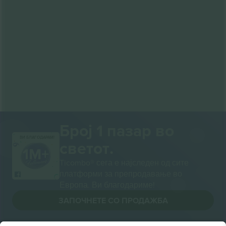
Број 1 пазар во
ВИ БЛАГОДАРАМ!
светот.
Ticombo® сега е најследен од сите
платформи за препродавање во
Европа. Ви благодариме!
ЗАПОЧНЕТЕ СО ПРОДАЖБА