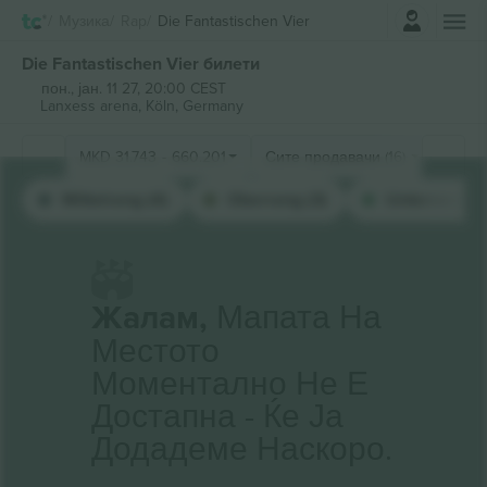
Најави се
Музика
Rap
Die Fantastischen Vier
Die Fantastischen Vier билети
пон., јан. 11 27, 20:00 CEST
Lanxess arena,
Köln, Germany
MKD
31.743
-
660.201
Сите продавачи (16)
Mittelrang (4)
Oberrang (3)
Unterrang (3
Жалам,
Мапата На
Местото
Моментално Не Е
Достапна - Ќе Ја
Додадеме Наскоро.