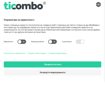
Печат на извонредност од
Комисијата на ЕУ
Ticombo GmbH (матична компанија) е призната во
Хоризонт 2020, програмата за финансирање на
истражување и иновации на ЕУ, за нејзиниот
предлог бр. 782393.