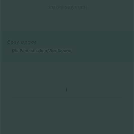
Крај на резултати
Брзи врски
Die Fantastischen Vier
Билети