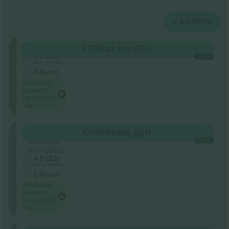
2
БИЛЕТИ
Oberrang
КУПИ
32.973 ДЕН.
4.5 (22)
СЕКОЈ
Бизнис продавач
Е-билет
Најниска
цена по
категорија
на
Innenraum
КУПИ
37.095 ДЕН.
Секција
СЕКОЈ
Stehplatz
4.5 (22)
Бизнис продавач
Е-билет
Најниска
цена по
категорија
на