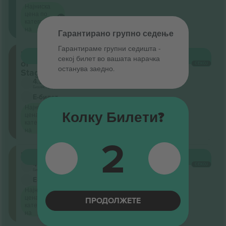
Најниска
цена по
категорија
на
Гарантирано групно седење
Гарантираме групни седишта ‑
Front
КУПИ
53.520 ДЕН.
секој билет во вашата нарачка
of
СЕКОЈ
останува заедно.
Stage
4.5 (22)
Бизнис продавач
Е-билет
Најниска
Колку Билети?
цена по
категорија
на
2
Unterrang
КУПИ
53.520 ДЕН.
4.5 (22)
СЕКОЈ
Бизнис продавач
Е-билет
Најниска
цена по
ПРОДОЛЖЕТЕ
категорија
на