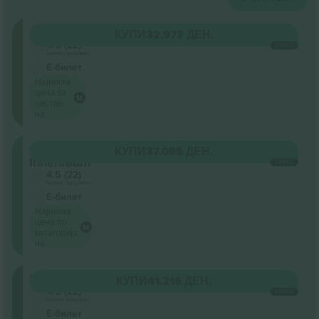
Oberrang
КУПИ
32.973 ДЕН.
4.5 (22)
СЕКОЈ
Бизнис продавач
Е-билет
Најниска
цена за
настан
на
Stehplatz
КУПИ
37.095 ДЕН.
Innenraum
СЕКОЈ
4.5 (22)
Бизнис продавач
Е-билет
Најниска
цена по
категорија
на
Mittelrang
КУПИ
41.216 ДЕН.
4.5 (22)
СЕКОЈ
Бизнис продавач
Е-билет