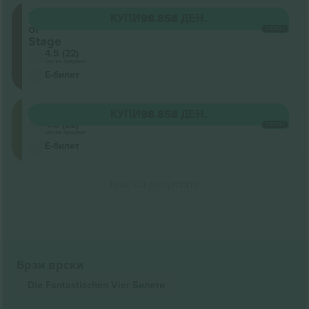
Front
КУПИ
98.858 ДЕН.
of
СЕКОЈ
Stage
4.5 (22)
Бизнис продавач
Е-билет
Unterrang
КУПИ
98.858 ДЕН.
4.5 (22)
СЕКОЈ
Бизнис продавач
Е-билет
Крај на резултати
Брзи врски
Die Fantastischen Vier
Билети