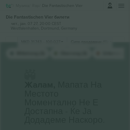
Најави се
Музика
Rap
Die Fantastischen Vier
Die Fantastischen Vier билети
чет., јан. 07 27, 20:00 CEST
Westfalenhallen,
Dortmund, Germany
MKD
31.743
-
100.027
Сите продавачи (15)
Mittelrang (3)
Oberrang (3)
Unterrang (3
Жалам,
Мапата На
Местото
Моментално Не Е
Достапна - Ќе Ја
Додадеме Наскоро.