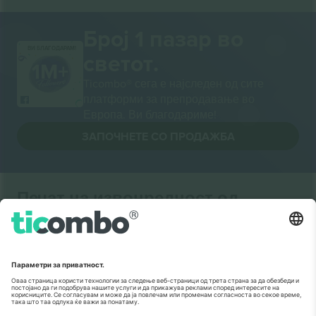
Број 1 пазар во
ВИ БЛАГОДАРАМ!
светот.
Ticombo® сега е најследен од сите
платформи за препродавање во
Европа. Ви благодариме!
ЗАПОЧНЕТЕ СО ПРОДАЖБА
Печат на извонредност од
Комисијата на ЕУ
Ticombo GmbH (матична компанија) е призната во
Хоризонт 2020, програмата за финансирање на
истражување и иновации на ЕУ, за нејзиниот
предлог бр. 782393.