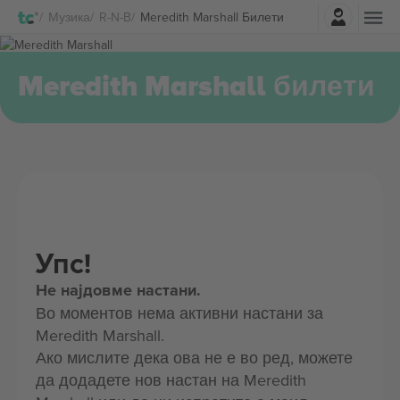
Најави се
Музика
R-N-B
Meredith Marshall Билети
Meredith Marshall билети
Упс!
Не најдовме настани.
Во моментов нема активни настани за
Meredith Marshall.
Ако мислите дека ова не е во ред, можете
да додадете нов настан на Meredith