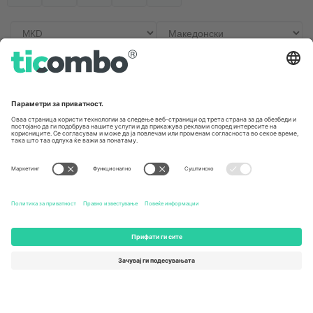
Канцеларии и поддршка
Germany
United Kingdom
Unter den Linden 24, 10117
167 City Road, London, Greater
Berlin, Germany
London, EC1V 1AW, United
Kingdom
United States
Switzerland
131 Continental Dr, Suite 305,
Dorfstrasse 52a, 6390
Newark, Delaware 19713, United
Engelberg, Switzerland
States
Bulgaria
United Arab Emirates
Regus Sofia City West, bul
UAE Dubai Silicon Oasis, DDP
Totleben 53-55, 1606 Sofia,
Building A1, Office 302, Dubai,