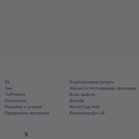
За
Корпоративни услуги
Тим
Најчесто поставувани прашања
TixProtect
Како работи
Отпечаток
Хотели
Правила и услови
World Cup Hub
Придружна програма
Контактирајте нѐ