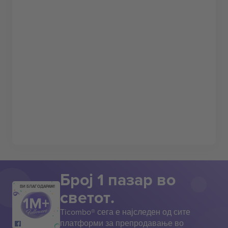
Број 1 пазар во
ВИ БЛАГОДАРАМ!
светот.
Ticombo® сега е најследен од сите
платформи за препродавање во