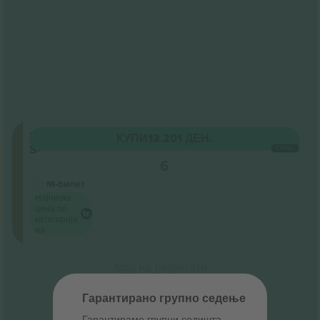
Black Box
КУПИ
13.201 ДЕН.
Staanplaatsen
СЕКОЈ
5.0 (2)
6
Бизнис продавач
М-билет
Најниска
цена по
категорија
на
Крај на резултати
Гарантирано групно седење
Гарантираме групни седишта ‑