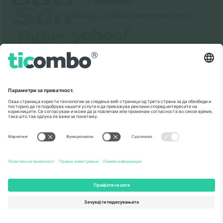
За
Корпоративни услуги
Тим
Најчесто поставувани прашања
TixProtect
Како работи
Отпечаток
Хотели
Правила и услови
World Cup Hub
Придружна програма
Контактирајте нѐ