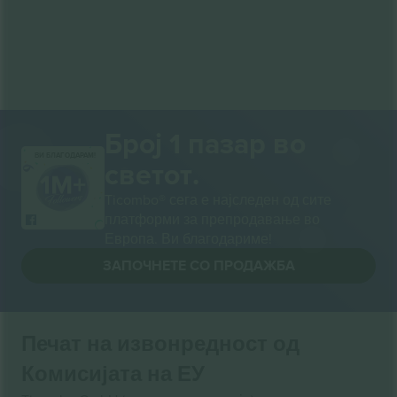
Број 1 пазар во
ВИ БЛАГОДАРАМ!
светот.
Ticombo® сега е најследен од сите
платформи за препродавање во
Европа. Ви благодариме!
ЗАПОЧНЕТЕ СО ПРОДАЖБА
Печат на извонредност од
Комисијата на ЕУ