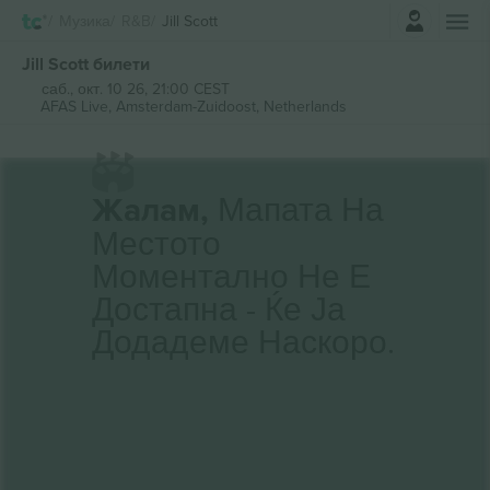
Најави се
Музика
R&B
Jill Scott
Jill Scott билети
саб., окт. 10 26, 21:00 CEST
AFAS Live,
Amsterdam-Zuidoost, Netherlands
Жалам,
Мапата На
Местото
Моментално Не Е
Достапна - Ќе Ја
Додадеме Наскоро.