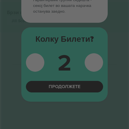
секој билет во вашата нарачка
останува заедно.
Брзи врски
Jill Scott
Билети
Rnb
Билети
Колку Билети?
2
ПРОДОЛЖЕТЕ