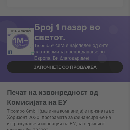
Број 1 пазар во
ВИ БЛАГОДАРАМ!
светот.
Ticombo® сега е најследен од сите
платформи за препродавање во
Европа. Ви благодариме!
ЗАПОЧНЕТЕ СО ПРОДАЖБА
Печат на извонредност од
Комисијата на ЕУ
Ticombo GmbH (матична компанија) е призната во
Хоризонт 2020, програмата за финансирање на
истражување и иновации на ЕУ, за нејзиниот