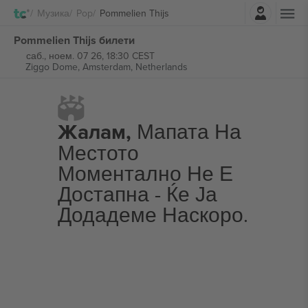
Најави се
Музика
Pop
Pommelien Thijs
Pommelien Thijs билети
саб., ноем. 07 26, 18:30 CEST
Ziggo Dome,
Amsterdam, Netherlands
Жалам,
Мапата На
Местото
Моментално Не Е
Достапна - Ќе Ја
Додадеме Наскоро.