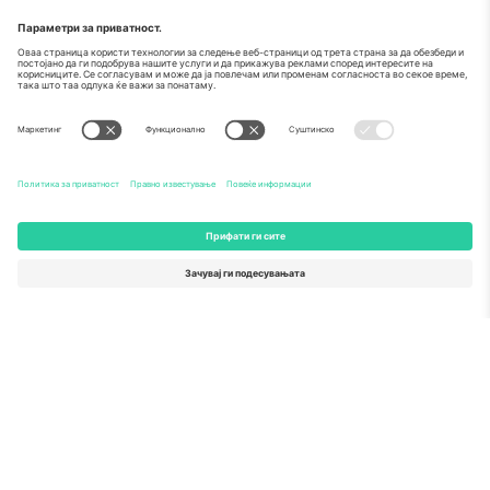
За
Корпоративни услуги
Тим
Најчесто поставувани прашања
TixProtect
Како работи
Отпечаток
Хотели
Правила и услови
World Cup Hub
Придружна програма
Контактирајте нѐ
Канцеларии и поддршка