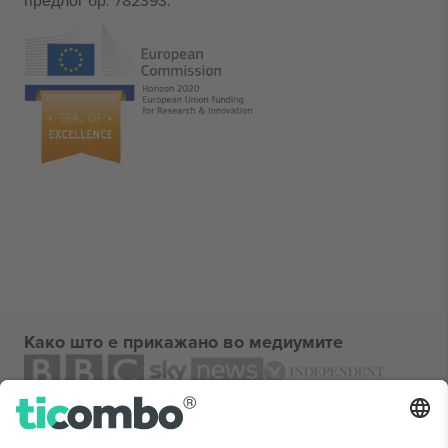
предлог бр. 782393.
Како што е прикажано во медиумите