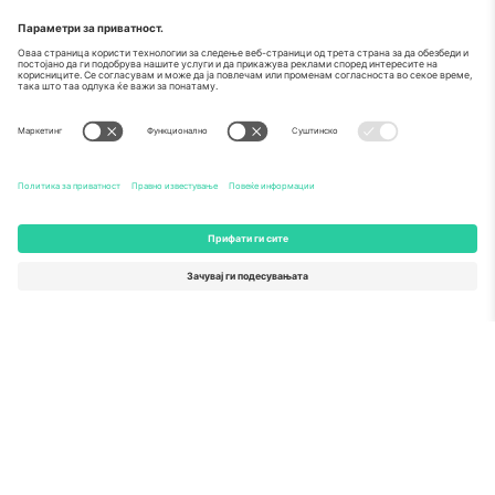
За
Корпоративни услуги
Тим
Најчесто поставувани прашања
TixProtect
Како работи
Отпечаток
Хотели
Правила и услови
World Cup Hub
Придружна програма
Контактирајте нѐ
Канцеларии и поддршка