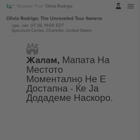
Најави се
Музика
Pop
Olivia Rodrigo
Olivia Rodrigo: The Unraveled Tour билети
сре., окт. 07 26, 19:00 EDT
Spectrum Center,
Charlotte, United States
Жалам,
Мапата На
Местото
Моментално Не Е
Достапна - Ќе Ја
Додадеме Наскоро.