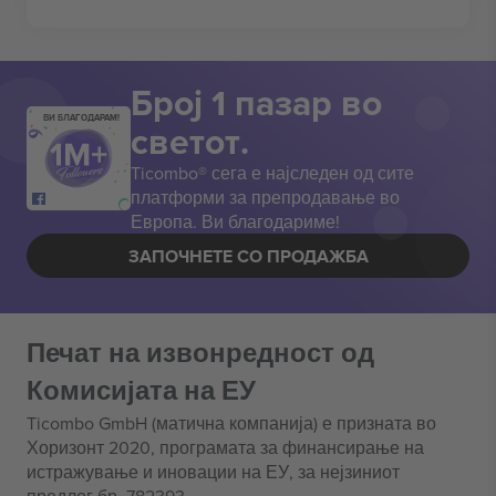
Број 1 пазар во
ВИ БЛАГОДАРАМ!
светот.
Ticombo® сега е најследен од сите
платформи за препродавање во
Европа. Ви благодариме!
ЗАПОЧНЕТЕ СО ПРОДАЖБА
Печат на извонредност од
Комисијата на ЕУ
Ticombo GmbH (матична компанија) е призната во
Хоризонт 2020, програмата за финансирање на
истражување и иновации на ЕУ, за нејзиниот