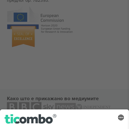
предлог бр. 782393.
Како што е прикажано во медиумите