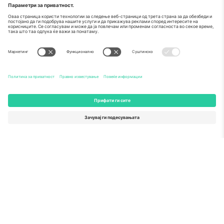
За
Корпоративни услуги
Тим
Најчесто поставувани прашања
TixProtect
Како работи
Отпечаток
Хотели
Правила и услови
World Cup Hub
Придружна програма
Контактирајте нѐ
Канцеларии и поддршка