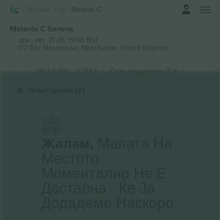
Најави се
Музика
Pop
Melanie C
Melanie C билети
сре., окт. 21 26, 19:00 BST
O2 Ritz Manchester,
Manchester, United Kingdom
MKD
4.593
-
9.798
Сите продавачи (2)
Општ прием (2)
Жалам,
Мапата На
Местото
Моментално Не Е
Достапна - Ќе Ја
Додадеме Наскоро.