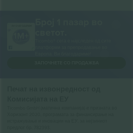
Број 1 пазар во
ВИ БЛАГОДАРАМ!
светот.
Ticombo® сега е најследен од сите
платформи за препродавање во
Европа. Ви благодариме!
ЗАПОЧНЕТЕ СО ПРОДАЖБА
Печат на извонредност од
Комисијата на ЕУ
Ticombo GmbH (матична компанија) е призната во
Хоризонт 2020, програмата за финансирање на
истражување и иновации на ЕУ, за нејзиниот
предлог бр. 782393.