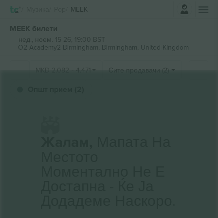
Најави се
Музика
Pop
MEEK
MEEK билети
нед., ноем. 15 26, 19:00 BST
O2 Academy2 Birmingham,
Birmingham, United Kingdom
MKD
2.082
-
4.471
Сите продавачи (2)
Општ прием (2)
Жалам,
Мапата На
Местото
Моментално Не Е
Достапна - Ќе Ја
Додадеме Наскоро.