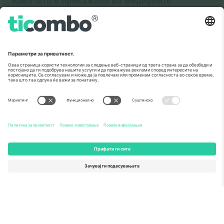
Како што е прикажано во медиумите
За
Корпоративни услуги
Тим
Најчесто поставувани прашања
TixProtect
Како работи
Отпечаток
Хотели
Правила и услови
World Cup Hub
Придружна програма
Контактирајте нѐ