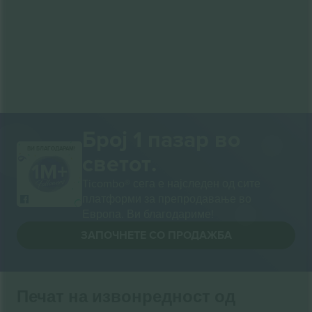
Број 1 пазар во
ВИ БЛАГОДАРАМ!
светот.
Ticombo® сега е најследен од сите
платформи за препродавање во
Европа. Ви благодариме!
ЗАПОЧНЕТЕ СО ПРОДАЖБА
Печат на извонредност од