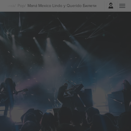
Најави се
Музика
Pop
Maná Mexico Lindo y Querido Билети