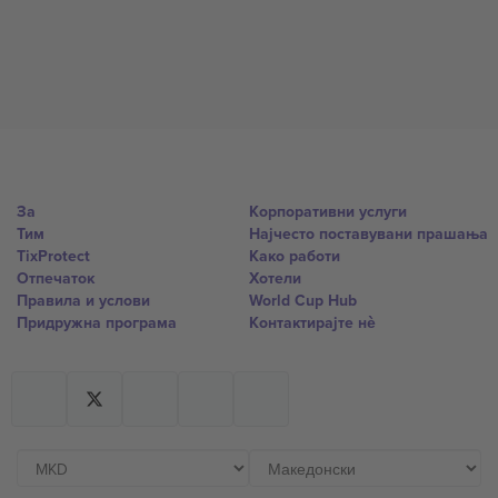
За
Корпоративни услуги
Тим
Најчесто поставувани прашања
TixProtect
Како работи
Отпечаток
Хотели
Правила и услови
World Cup Hub
Придружна програма
Контактирајте нѐ