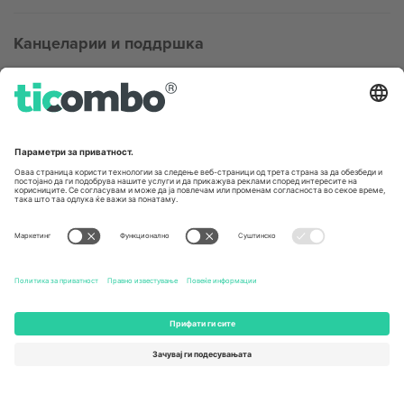
Канцеларии и поддршка
Germany
United Kingdom
Unter den Linden 24, 10117
167 City Road, London, Greater
Berlin, Germany
London, EC1V 1AW, United
Kingdom
United States
Switzerland
131 Continental Dr, Suite 305,
Dorfstrasse 52a, 6390
Newark, Delaware 19713, United
Engelberg, Switzerland
States
Bulgaria
United Arab Emirates
Regus Sofia City West, bul
UAE Dubai Silicon Oasis, DDP
Totleben 53-55, 1606 Sofia,
Building A1, Office 302, Dubai,
Bulgaria
United Arab Emirates
Mexico