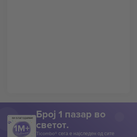
Број 1 пазар во
ВИ БЛАГОДАРАМ!
светот.
Ticombo® сега е најследен од сите