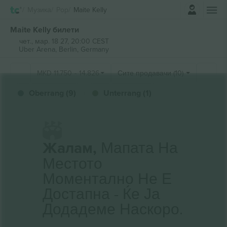
Најави се
Музика
Pop
Maite Kelly
Maite Kelly билети
чет., мар. 18 27, 20:00 CEST
Uber Arena,
Berlin, Germany
MKD
11.750
-
14.826
Сите продавачи (10)
Oberrang (9)
Unterrang (1)
Жалам,
Мапата На
Местото
Моментално Не Е
Достапна - Ќе Ја
Додадеме Наскоро.