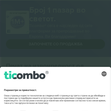
Број 1 пазар во
ВИ БЛАГОДАРАМ!
светот.
Ticombo® сега е најследен од сите
платформи за препродавање во
Европа. Ви благодариме!
ЗАПОЧНЕТЕ СО ПРОДАЖБА
Печат на извонредност од
Комисијата на ЕУ
Ticombo GmbH (матична компанија) е призната во
Хоризонт 2020, програмата за финансирање на
истражување и иновации на ЕУ, за нејзиниот
предлог бр. 782393.