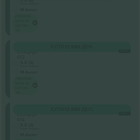
Бизнис продавач
М-билет
Најниска
цена за
настан
на
Oberrang
КУПИ
12.980 ДЕН.
Секција
СЕКОЈ
413
5.0 (2)
Бизнис продавач
М-билет
Најниска
цена за
настан
на
Oberrang
КУПИ
12.980 ДЕН.
Секција
СЕКОЈ
414
5.0 (2)
Бизнис продавач
М-билет