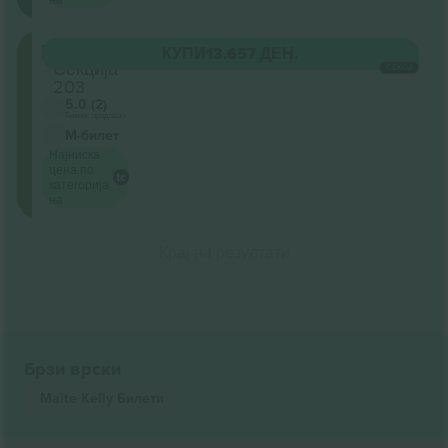
Unterrang
КУПИ
13.657 ДЕН.
Секција
СЕКОЈ
203
5.0 (2)
Бизнис продавач
М-билет
Најниска
цена по
категорија
на
Крај на резултати
Брзи врски
Maite Kelly
Билети