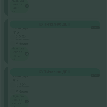
Најниска
цена за
настан
на
Oberrang
КУПИ
12.980 ДЕН.
Секција
СЕКОЈ
416
5.0 (2)
Бизнис продавач
М-билет
Најниска
цена за
настан
на
Oberrang
КУПИ
12.980 ДЕН.
Секција
СЕКОЈ
417
5.0 (2)
Бизнис продавач
М-билет
Најниска
цена за
настан
на