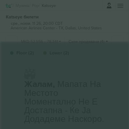
Најави се
Музика
Pop
Katseye
Katseye билети
сре., ноем. 11 26, 20:00 CDT
American Airlines Center - TX,
Dallas, United States
MKD
52.556
-
78.341
Сите продавачи (4)
Floor (2)
Lower (2)
Жалам,
Мапата На
Местото
Моментално Не Е
Достапна - Ќе Ја
Додадеме Наскоро.