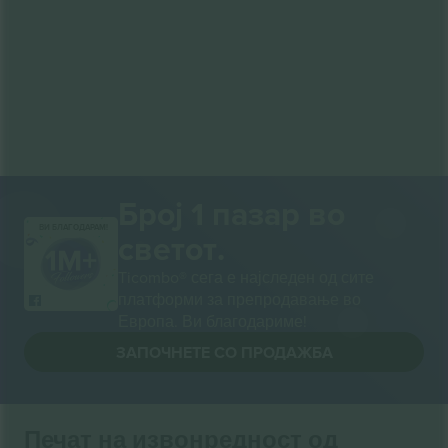
Број 1 пазар во
ВИ БЛАГОДАРАМ!
светот.
Ticombo® сега е најследен од сите
платформи за препродавање во
Европа. Ви благодариме!
ЗАПОЧНЕТЕ СО ПРОДАЖБА
Печат на извонредност од