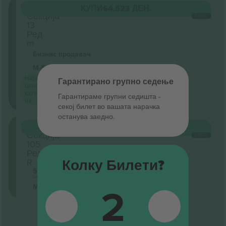
Floor
КУПИ
64.523 ДЕН.
Секција
СЕКОЈ
13
Ред
m
Бизнис продавач
М-билет
Најниска
Гарантирано групно седење
цена по
категорија
Гарантираме групни седишта ‑
на
секој билет во вашата нарачка
останува заедно.
Lower
КУПИ
77.169 ДЕН.
Секција
СЕКОЈ
105
Ред
R
Колку Билети?
5.0 (1)
Бизнис продавач
2
М-билет
Крај на резултати