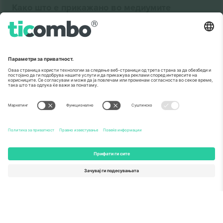
Како што е прикажано во медиумите
За
Корпоративни услуги
Тим
Најчесто поставувани прашања
TixProtect
Како работи
Отпечаток
Хотели
Правила и услови
World Cup Hub
Придружна програма
Контактирајте нѐ