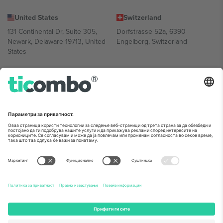
United States
Switzerland
131 Continental Dr, Suite 305,
Dorfstrasse 52a, 6390
Newark, Delaware 19713, United
Engelberg, Switzerland
States
Bulgaria
United Arab Emirates
Regus Sofia City West, bul
UAE Dubai Silicon Oasis, DDP
Totleben 53-55, 1606 Sofia,
Building A1, Office 302, Dubai,
Bulgaria
United Arab Emirates
Mexico
Av Chapultepec 360, Roma
Norte, Cuauhtémoc, 06700
Ciudad de México, CDMX,
Mexico
Правното лице на давателот на платформата може да се
разликува во зависност од локацијата, настанот и/или доменот.
За детали, проверете ја конкретната страница на настанот.,
Отпечаток
и
Услови.
© 2026 Ticombo. Сите права се задржани.