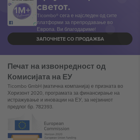
светот.
Ticombo® сега е најследен од сите
платформи за препродавање во
Европа. Ви благодариме!
ЗАПОЧНЕТЕ СО ПРОДАЖБА
Печат на извонредност од
Комисијата на ЕУ
Ticombo GmbH (матична компанија) е призната во
Хоризонт 2020, програмата за финансирање на
истражување и иновации на ЕУ, за нејзиниот
предлог бр. 782393.