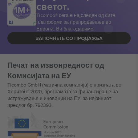
светот.
Ticombo® сега е најследен од сите
платформи за препродавање во
Европа. Ви благодариме!
ЗАПОЧНЕТЕ СО ПРОДАЖБА
Печат на извонредност од
Комисијата на ЕУ
Ticombo GmbH (матична компанија) е призната во
Хоризонт 2020, програмата за финансирање на
истражување и иновации на ЕУ, за нејзиниот
предлог бр. 782393.