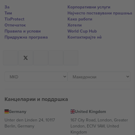
За
Корпоративни услуги
Тим
Најчесто поставувани прашања
TixProtect
Како работи
Отпечаток
Хотели
Правила и услови
World Cup Hub
Придружна програма
Контактирајте нѐ
Канцеларии и поддршка
Germany
United Kingdom
Unter den Linden 24, 10117
167 City Road, London, Greater
Berlin, Germany
London, EC1V 1AW, United
Kingdom