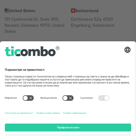
United States
Switzerland
131 Continental Dr, Suite 305,
Dorfstrasse 52a, 6390
Newark, Delaware 19713, United
Engelberg, Switzerland
States
Bulgaria
United Arab Emirates
Regus Sofia City West, bul
UAE Dubai Silicon Oasis, DDP
Totleben 53-55, 1606 Sofia,
Building A1, Office 302, Dubai,
Bulgaria
United Arab Emirates
Mexico
Av Chapultepec 360, Roma
Norte, Cuauhtémoc, 06700
Ciudad de México, CDMX,
Mexico
Правното лице на давателот на платформата може да се
разликува во зависност од локацијата, настанот и/или доменот.
За детали, проверете ја конкретната страница на настанот.,
Отпечаток
и
Услови.
© 2026 Ticombo. Сите права се задржани.