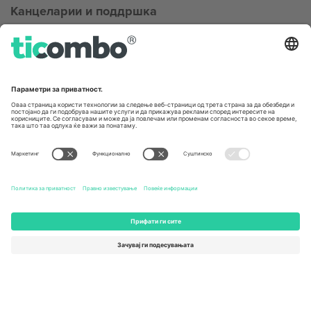
Канцеларии и поддршка
Germany
United Kingdom
Unter den Linden 24, 10117
167 City Road, London, Greater
Berlin, Germany
London, EC1V 1AW, United
Kingdom
United States
Switzerland
131 Continental Dr, Suite 305,
Dorfstrasse 52a, 6390
Newark, Delaware 19713, United
Engelberg, Switzerland
States
Bulgaria
United Arab Emirates
Regus Sofia City West, bul
UAE Dubai Silicon Oasis, DDP
Totleben 53-55, 1606 Sofia,
Building A1, Office 302, Dubai,
Bulgaria
United Arab Emirates
Mexico
Av Chapultepec 360, Roma
Norte, Cuauhtémoc, 06700