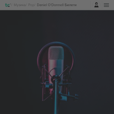
Најави се
Музика
Pop
Daniel O'Donnell Билети