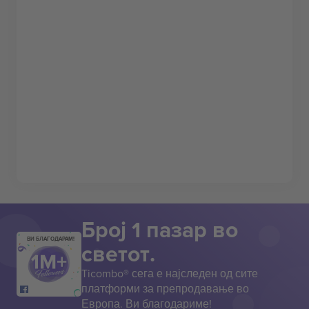
Број 1 пазар во
ВИ БЛАГОДАРАМ!
светот.
Ticombo® сега е најследен од сите
платформи за препродавање во
Европа. Ви благодариме!