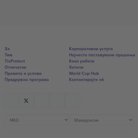
За
Корпоративни услуги
Тим
Најчесто поставувани прашања
TixProtect
Како работи
Отпечаток
Хотели
Правила и услови
World Cup Hub
Придружна програма
Контактирајте нѐ