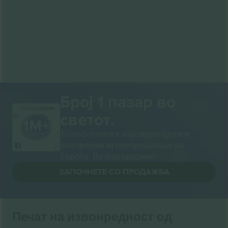
Број 1 пазар во
ВИ БЛАГОДАРАМ!
светот.
Ticombo® сега е најследен од сите
платформи за препродавање во
Европа. Ви благодариме!
ЗАПОЧНЕТЕ СО ПРОДАЖБА
Печат на извонредност од