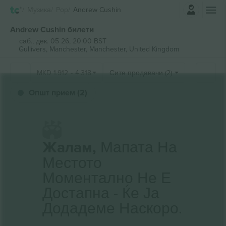
Најави се
Музика
Pop
Andrew Cushin
Andrew Cushin билети
саб., дек. 05 26, 20:00 BST
Gullivers, Manchester,
Manchester, United Kingdom
MKD
1.912
-
4.318
Сите продавачи (2)
Општ прием (2)
Жалам,
Мапата На
Местото
Моментално Не Е
Достапна - Ќе Ја
Додадеме Наскоро.