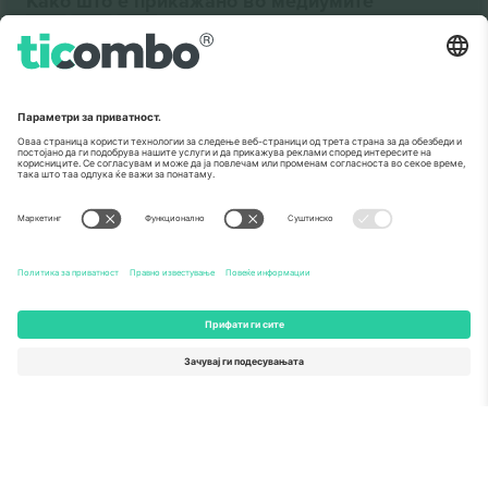
Како што е прикажано во медиумите
За
Корпоративни услуги
Тим
Најчесто поставувани прашања
TixProtect
Како работи
Отпечаток
Хотели
Правила и услови
World Cup Hub
Придружна програма
Контактирајте нѐ