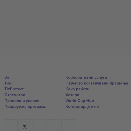
За
Корпоративни услуги
Тим
Најчесто поставувани прашања
TixProtect
Како работи
Отпечаток
Хотели
Правила и услови
World Cup Hub
Придружна програма
Контактирајте нѐ