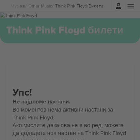
Најави се
Музика
Other Music
Think Pink Floyd Билети
Think Pink Floyd билети
Упс!
Не најдовме настани.
Во моментов нема активни настани за
Think Pink Floyd.
Ако мислите дека ова не е во ред, можете
да додадете нов настан на Think Pink Floyd