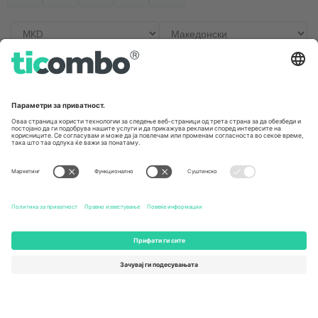
Канцеларии и поддршка
Germany
United Kingdom
Unter den Linden 24, 10117
167 City Road, London, Greater
Berlin, Germany
London, EC1V 1AW, United
Kingdom
United States
Switzerland
131 Continental Dr, Suite 305,
Dorfstrasse 52a, 6390
Newark, Delaware 19713, United
Engelberg, Switzerland
States
Bulgaria
United Arab Emirates
Regus Sofia City West, bul
UAE Dubai Silicon Oasis, DDP
Totleben 53-55, 1606 Sofia,
Building A1, Office 302, Dubai,