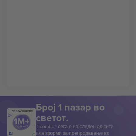
Број 1 пазар во
ВИ БЛАГОДАРАМ!
светот.
Ticombo® сега е најследен од сите
платформи за препродавање во