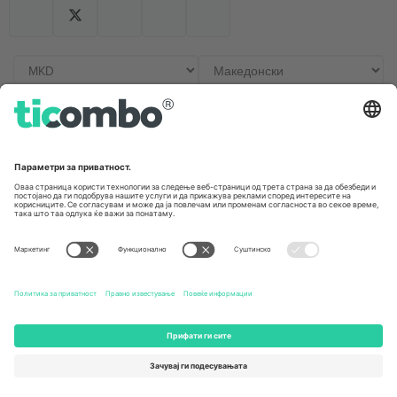
Канцеларии и поддршка
Germany
United Kingdom
Unter den Linden 24, 10117
167 City Road, London, Greater
Berlin, Germany
London, EC1V 1AW, United
Kingdom
United States
Switzerland
131 Continental Dr, Suite 305,
Dorfstrasse 52a, 6390
Newark, Delaware 19713, United
Engelberg, Switzerland
States
Bulgaria
United Arab Emirates