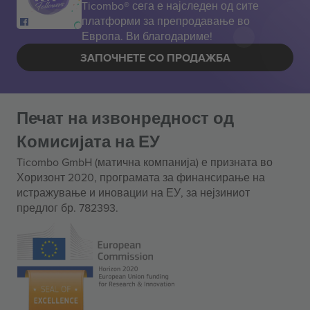
Ticombo® сега е најследен од сите
платформи за препродавање во
Европа. Ви благодариме!
ЗАПОЧНЕТЕ СО ПРОДАЖБА
Печат на извонредност од
Комисијата на ЕУ
Ticombo GmbH (матична компанија) е призната во
Хоризонт 2020, програмата за финансирање на
истражување и иновации на ЕУ, за нејзиниот
предлог бр. 782393.