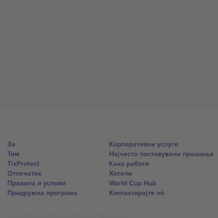
За
Корпоративни услуги
Тим
Најчесто поставувани прашања
TixProtect
Како работи
Отпечаток
Хотели
Правила и услови
World Cup Hub
Придружна програма
Контактирајте нѐ