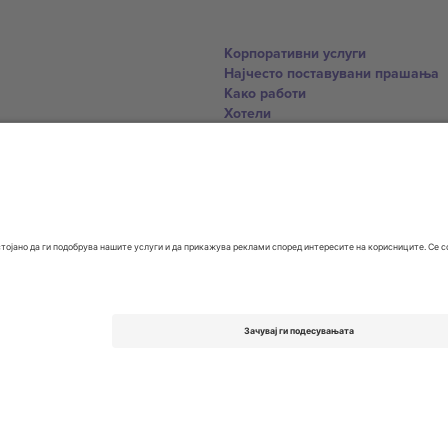
Корпоративни услуги
Најчесто поставувани прашања
Како работи
Хотели
World Cup Hub
Контактирајте нѐ
United Kingdom
167 City Road, London, Greater L
Switzerland
United States
Dorfstrasse 52a, 6390 Engelberg, 