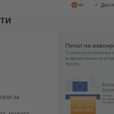
MK
+1
M
ети
Печат на извонр
Ticombo GmbH (матична к
за финансирање на истра
782393.
тани за
ед, можете