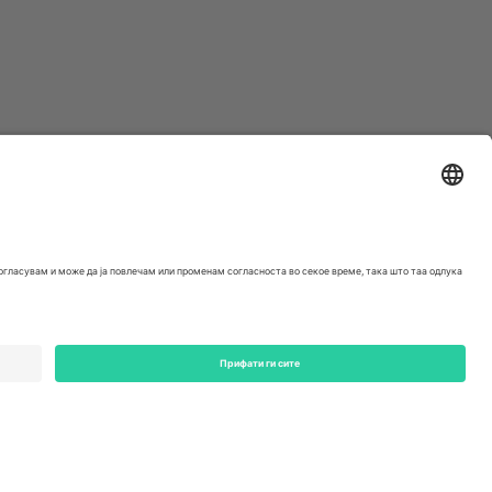
ondon, EC1V 1AW, United Kingdom
Switzerland