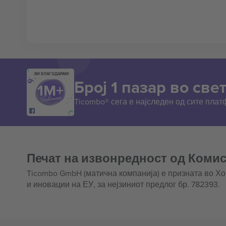
ВИ БЛАГОДАРАМ!
Број 1 пазар во свет
Ticombo® сега е најследен од сите пла
Печат на извонредност од Комис
Ticombo GmbH (матична компанија) е призната во Х
и иновации на ЕУ, за нејзиниот предлог бр. 782393.