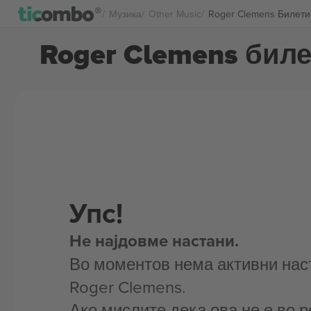
Музика
Other Music
Roger Clemens Билети
Roger Clemens бил
Упс!
Не најдовме настани.
Во моментов нема активни нас
Roger Clemens.
Ако мислите дека ова не е во р