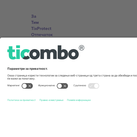
За
Тим
TixProtect
Отпечаток
Правила и услови
Придружна програма
Канцеларии и поддршка
Germany
Unter den Linden 24, 10117 Berlin, Germany
United States
131 Continental Dr, Suite 305, Newark, Delaware 19713, 