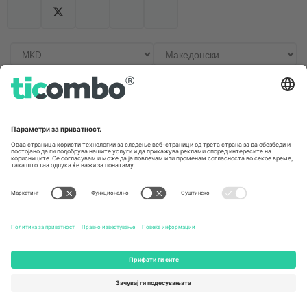
Канцеларии и поддршка
Germany
United Kingdom
Unter den Linden 24, 10117
167 City Road, London, Greater
Berlin, Germany
London, EC1V 1AW, United
Kingdom
United States
Switzerland
131 Continental Dr, Suite 305,
Dorfstrasse 52a, 6390
Newark, Delaware 19713, United
Engelberg, Switzerland
States
Bulgaria
United Arab Emirates