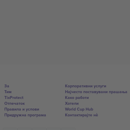
За
Корпоративни услуги
Тим
Најчесто поставувани прашања
TixProtect
Како работи
Отпечаток
Хотели
Правила и услови
World Cup Hub
Придружна програма
Контактирајте нѐ