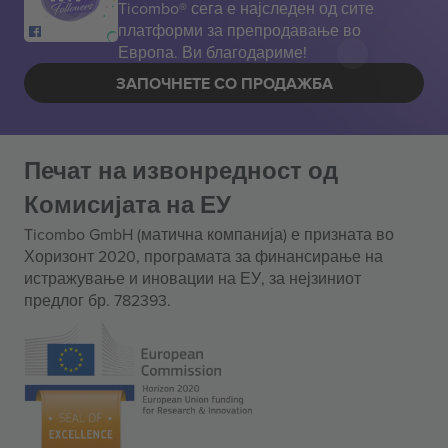
Ticombo® сега е најследен од сите
платформи за препродавање во
Европа. Ви благодариме!
ЗАПОЧНЕТЕ СО ПРОДАЖБА
Печат на извонредност од
Комисијата на ЕУ
Ticombo GmbH (матична компанија) е призната во
Хоризонт 2020, програмата за финансирање на
истражување и иновации на ЕУ, за нејзиниот
предлог бр. 782393.