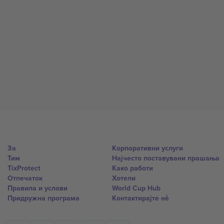
За
Корпоративни услуги
Тим
Најчесто поставувани прашања
TixProtect
Како работи
Отпечаток
Хотели
Правила и услови
World Cup Hub
Придружна програма
Контактирајте нѐ