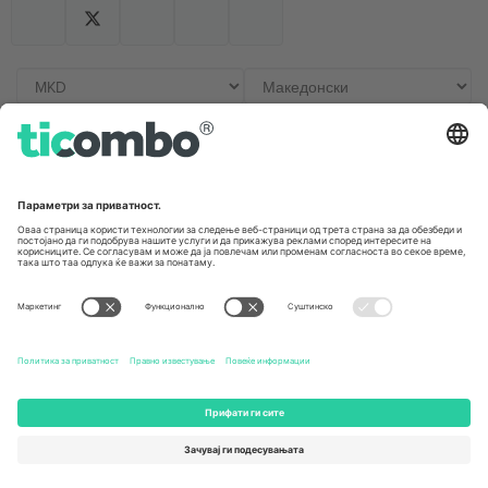
Канцеларии и поддршка
Germany
United Kingdom
Unter den Linden 24, 10117
167 City Road, London, Greater
Berlin, Germany
London, EC1V 1AW, United
Kingdom
United States
Switzerland
131 Continental Dr, Suite 305,
Dorfstrasse 52a, 6390
Newark, Delaware 19713, United
Engelberg, Switzerland
States
Bulgaria
United Arab Emirates