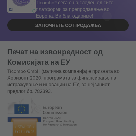
Ticombo® сега е најследен од сите
платформи за препродавање во
Европа. Ви благодариме!
ЗАПОЧНЕТЕ СО ПРОДАЖБА
Печат на извонредност од
Комисијата на ЕУ
Ticombo GmbH (матична компанија) е призната во
Хоризонт 2020, програмата за финансирање на
истражување и иновации на ЕУ, за нејзиниот
предлог бр. 782393.