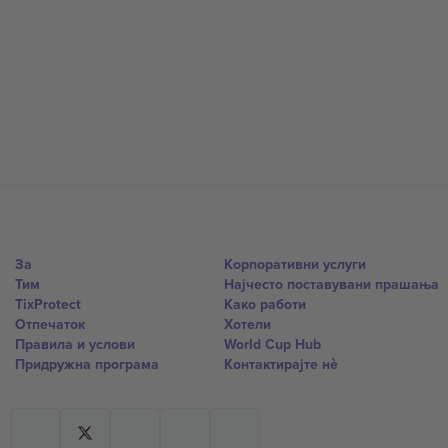
За
Корпоративни услуги
Тим
Најчесто поставувани прашања
TixProtect
Како работи
Отпечаток
Хотели
Правила и услови
World Cup Hub
Придружна програма
Контактирајте нѐ