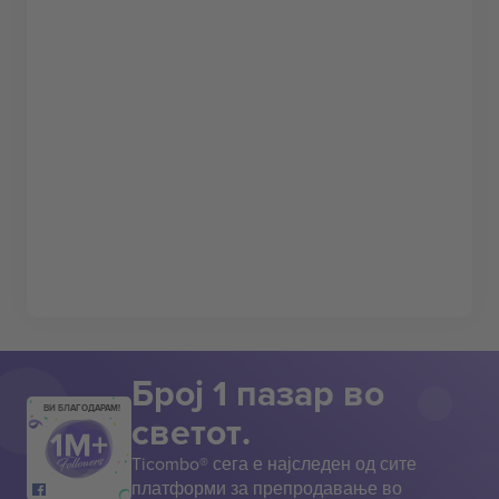
Број 1 пазар во
ВИ БЛАГОДАРАМ!
светот.
Ticombo® сега е најследен од сите
платформи за препродавање во