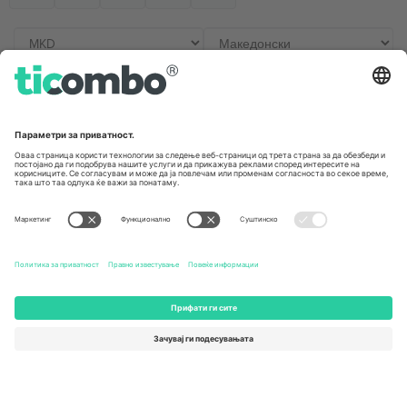
Канцеларии и поддршка
Germany
United Kingdom
Unter den Linden 24, 10117
167 City Road, London, Greater
Berlin, Germany
London, EC1V 1AW, United
Kingdom
United States
Switzerland
131 Continental Dr, Suite 305,
Dorfstrasse 52a, 6390
Newark, Delaware 19713, United
Engelberg, Switzerland
States
Bulgaria
United Arab Emirates
Regus Sofia City West, bul
UAE Dubai Silicon Oasis, DDP
Totleben 53-55, 1606 Sofia,
Building A1, Office 302, Dubai,