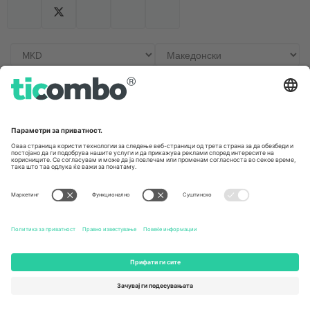
Канцеларии и поддршка
Germany
United Kingdom
Unter den Linden 24, 10117
167 City Road, London, Greater
Berlin, Germany
London, EC1V 1AW, United
Kingdom
United States
Switzerland
131 Continental Dr, Suite 305,
Dorfstrasse 52a, 6390
Newark, Delaware 19713, United
Engelberg, Switzerland
States
Bulgaria
United Arab Emirates