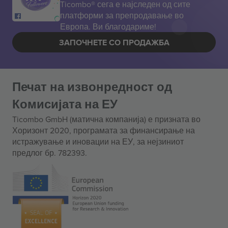
Ticombo® сега е најследен од сите
платформи за препродавање во
Европа. Ви благодариме!
ЗАПОЧНЕТЕ СО ПРОДАЖБА
Печат на извонредност од
Комисијата на ЕУ
Ticombo GmbH (матична компанија) е призната во
Хоризонт 2020, програмата за финансирање на
истражување и иновации на ЕУ, за нејзиниот
предлог бр. 782393.