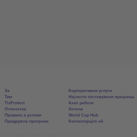
За
Корпоративни услуги
Тим
Најчесто поставувани прашања
TixProtect
Како работи
Отпечаток
Хотели
Правила и услови
World Cup Hub
Придружна програма
Контактирајте нѐ