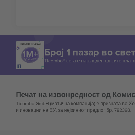
ВИ БЛАГОДАРАМ!
Број 1 пазар во свет
Ticombo® сега е најследен од сите пла
Печат на извонредност од Комис
Ticombo GmbH (матична компанија) е призната во Х
и иновации на ЕУ, за нејзиниот предлог бр. 782393.