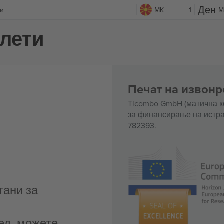
ти
MK
+1
M
илети
Печат на извонр
Ticombo GmbH (матична к
за финансирање на истра
782393.
тани за
ед, можете