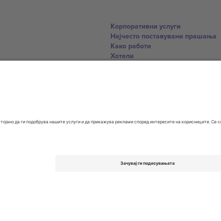
Корпоративни услуги
Најчесто поставувани прашања
Како работи
Хотели
World Cup Hub
Контактирајте нѐ
United Kingdom
167 City Road, London, Greater L
Switzerland
United States
Dorfstrasse 52a, 6390 Engelberg, 