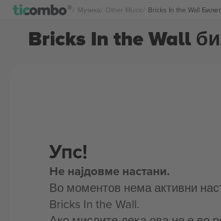
Музика
Other Music
Bricks In the Wall Биле
Bricks In the Wall б
Упс!
Не најдовме настани.
Во моментов нема активни нас
Bricks In the Wall.
Ако мислите дека ова не е во р