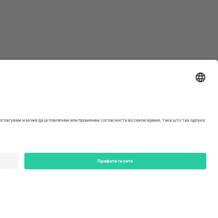
ondon, EC1V 1AW, United Kingdom
Switzerland