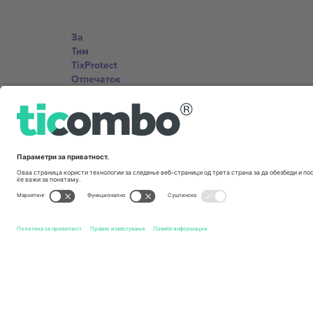
За
Тим
TixProtect
Отпечаток
Правила и услови
Придружна програма
Канцеларии и поддршка
Germany
Unter den Linden 24, 10117 Berlin, Germany
United States
131 Continental Dr, Suite 305, Newark, Delaware 19713, 