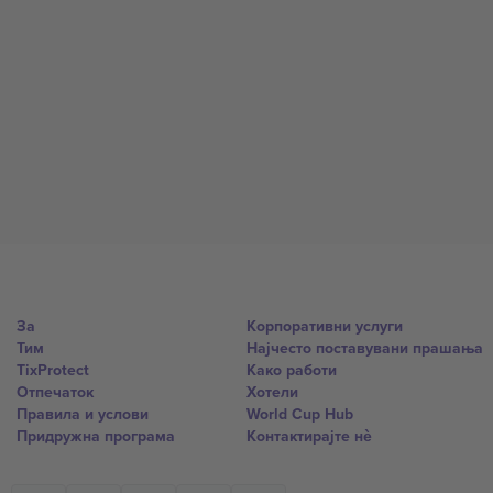
За
Корпоративни услуги
Тим
Најчесто поставувани прашања
TixProtect
Како работи
Отпечаток
Хотели
Правила и услови
World Cup Hub
Придружна програма
Контактирајте нѐ