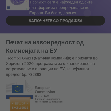
Ticombo® сега е најследен од сите
платформи за препродавање во
Европа. Ви благодариме!
ЗАПОЧНЕТЕ СО ПРОДАЖБА
Печат на извонредност од
Комисијата на ЕУ
Ticombo GmbH (матична компанија) е призната во
Хоризонт 2020, програмата за финансирање на
истражување и иновации на ЕУ, за нејзиниот
предлог бр. 782393.