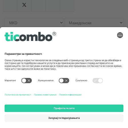
Канцеларии и поддршка
Germany
United Kingdom
Unter den Linden 24, 10117
167 City Road, London, Greater
Berlin, Germany
London, EC1V 1AW, United
Kingdom
United States
Switzerland
131 Continental Dr, Suite 305,
Dorfstrasse 52a, 6390
Newark, Delaware 19713, United
Engelberg, Switzerland
States
Bulgaria
United Arab Emirates