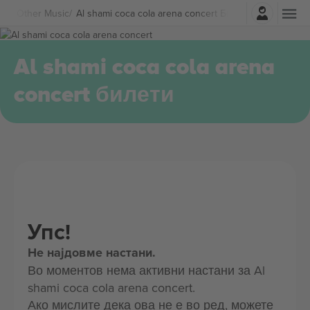
Најави се
ка
Other Music
Al shami coca cola arena concert Билети
Al shami coca cola arena
concert билети
Упс!
Не најдовме настани.
Во моментов нема активни настани за Al
shami coca cola arena concert.
Ако мислите дека ова не е во ред, можете