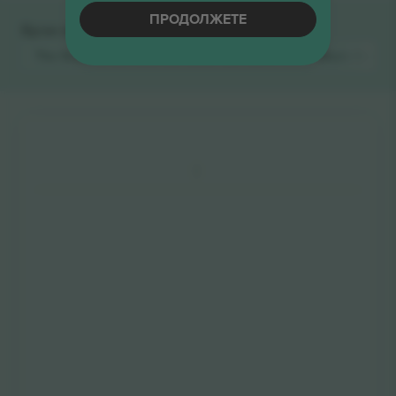
ПРОДОЛЖЕТЕ
Брзи врски
The Great Breathlessness Disco Ball
Билети
Music
Билети