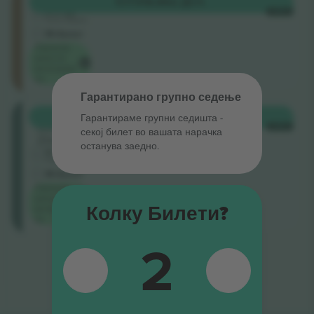
КУПИ
8.862 ДЕН.
5.0 (2)
СЕКОЈ
Бизнис продавач
М-билет
Најниска
цена по
категорија
на
Гарантирано групно седење
Balkon
КУПИ
9.047 ДЕН.
Гарантираме групни седишта ‑
Секција
СЕКОЈ
секој билет во вашата нарачка
Zilver
останува заедно.
5.0 (2)
Бизнис продавач
М-билет
Најниска
цена по
Колку Билети?
категорија
на
2
Крај на резултати