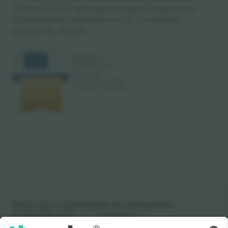
Хоризонт 2020, програмата за финансирање на
истражување и иновации на ЕУ, за нејзиниот
предлог бр. 782393.
Како што е прикажано во медиумите