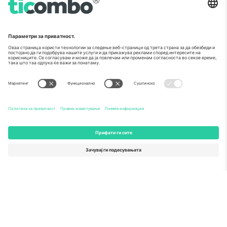
За
Корпоративни услуги
Тим
Најчесто поставувани прашања
TixProtect
Како работи
Отпечаток
Хотели
Правила и услови
World Cup Hub
Придружна програма
Контактирајте нѐ