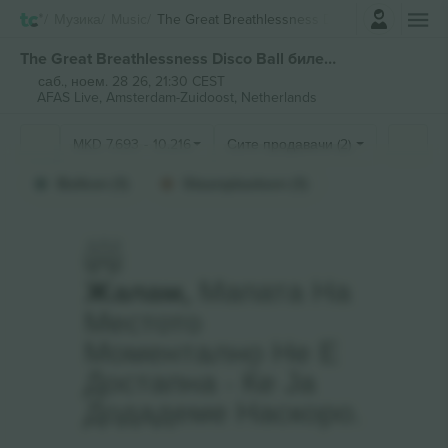
Најави се
Музика
Music
The Great Breathlessness Disco Ball
The Great Breathlessness Disco Ball билети
саб., ноем. 28 26, 21:30 CEST
AFAS Live,
Amsterdam-Zuidoost, Netherlands
MKD
7.693
-
10.216
Сите продавачи (2)
Balkon (1)
Staanplaatsen (1)
Жалам,
Мапата На
Местото
Моментално Не Е
Достапна - Ќе Ја
Додадеме Наскоро.