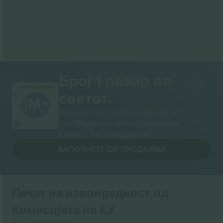
Број 1 пазар во
ВИ БЛАГОДАРАМ!
светот.
Ticombo® сега е најследен од сите
платформи за препродавање во
Европа. Ви благодариме!
ЗАПОЧНЕТЕ СО ПРОДАЖБА
Печат на извонредност од
Комисијата на ЕУ