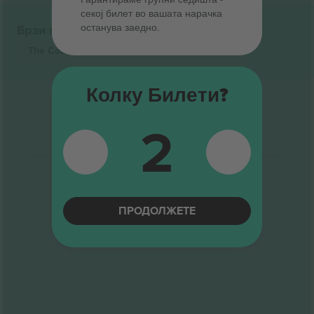
секој билет во вашата нарачка
останува заедно.
Брзи врски
The Courettes
Билети
Alternative
Билети
Колку Билети?
2
ПРОДОЛЖЕТЕ