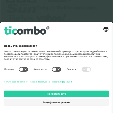
За
Корпоративни услуги
Тим
Најчесто поставувани прашања
TixProtect
Како работи
Отпечаток
Хотели
Правила и услови
World Cup Hub
Придружна програма
Контактирајте нѐ