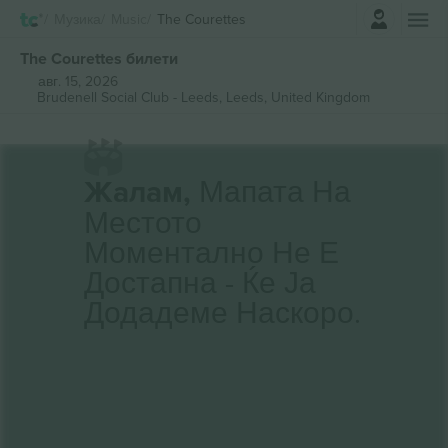
Најави се
Музика
Music
The Courettes
The Courettes билети
авг. 15, 2026
Brudenell Social Club - Leeds,
Leeds, United Kingdom
Жалам,
Мапата На
Местото
Моментално Не Е
Достапна - Ќе Ја
Додадеме Наскоро.