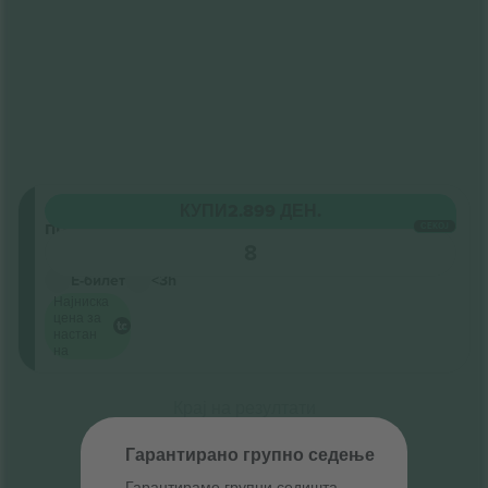
Општ
КУПИ
2.899 ДЕН.
прием
СЕКОЈ
8
Бизнис продавач
Е-билет
<3h
Најниска
цена за
настан
на
Крај на резултати
Гарантирано групно седење
Гарантираме групни седишта ‑