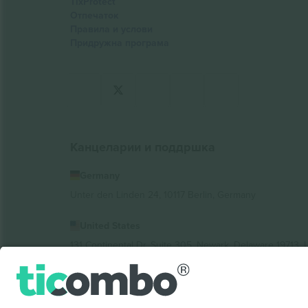
TixProtect
Отпечаток
Правила и услови
Придружна програма
Канцеларии и поддршка
Germany
Unter den Linden 24, 10117 Berlin, Germany
United States
131 Continental Dr, Suite 305, Newark, Delaware 19713, 
Bulgaria
Regus Sofia City West, bul Totleben 53-55, 1606 Sofia, B