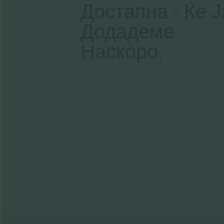
Достапна - Ќе Ј
Додадеме
Наскоро.