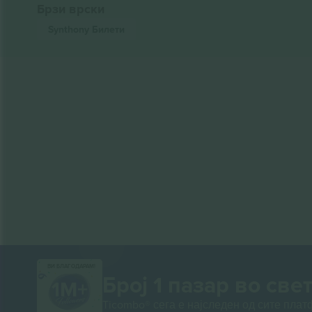
Брзи врски
Synthony
Билети
ВИ БЛАГОДАРАМ!
Број 1 пазар во свет
Ticombo® сега е најследен од сите пла