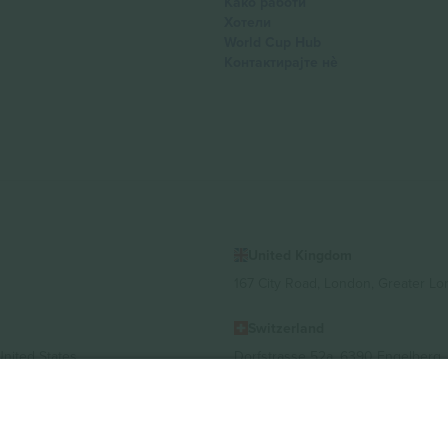
Како работи
Хотели
World Cup Hub
Контактирајте нѐ
United Kingdom
167 City Road, London, Greater L
Switzerland
United States
Dorfstrasse 52a, 6390 Engelberg, 
United Arab Emirates
ulgaria
UAE Dubai Silicon Oasis, DDP Buil