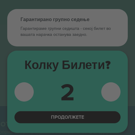
Гарантирано групно седење
Гарантираме групни седишта ‑ секој билет во
вашата нарачка останува заедно.
Колку Билети?
2
ПРОДОЛЖЕТЕ
от.
тформи за препродавање во Европа. Ви благодариме!