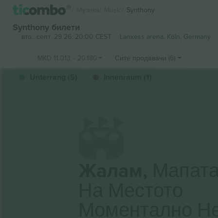
Музика
Music
Synthony
Synthony билети
вто., септ. 29 26, 20:00 CEST
Lanxess arena,
Köln, Germany
MKD
11.013
-
20.180
Сите продавачи (6)
Unterrang (5)
Innenraum (1)
Жалам,
Мапат
На Местото
Моментално Н