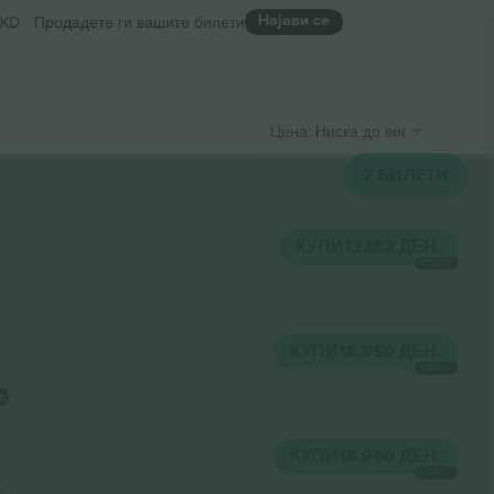
Најави се
KD
Продадете ги вашите билети
Цена: Ниска до висока
2
БИЛЕТИ
КУПИ
12.182 ДЕН.
СЕКОЈ
КУПИ
18.950 ДЕН.
СЕКОЈ
КУПИ
18.950 ДЕН.
СЕКОЈ