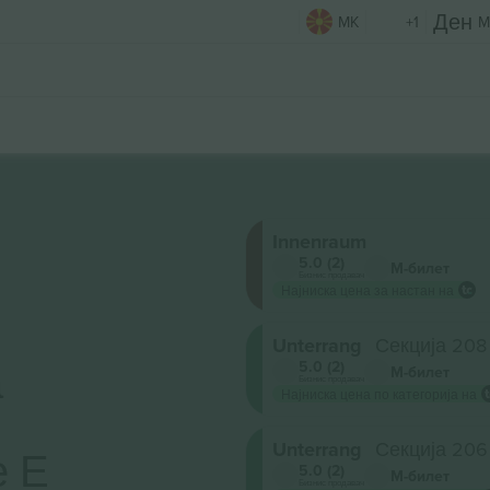
MK
+1
M
Innenraum
5.0 (2)
М-билет
Бизнис продавач
Најниска цена за настан на
Unterrang
Секција 208
а
5.0 (2)
М-билет
Бизнис продавач
Најниска цена по категорија на
Unterrang
Секција 206
е Е
5.0 (2)
М-билет
Бизнис продавач