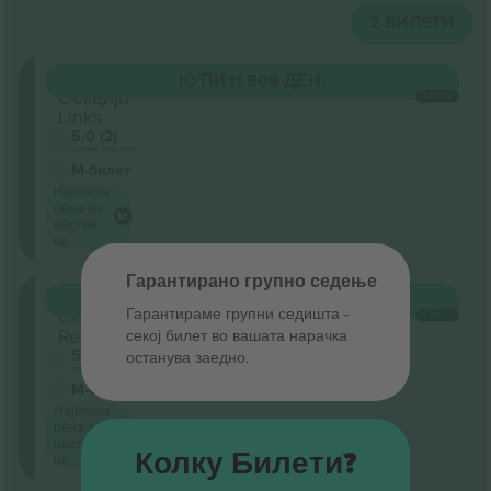
2
БИЛЕТИ
Parkett
КУПИ
11.508 ДЕН.
Секција
СЕКОЈ
Links
5.0 (2)
Бизнис продавач
М-билет
Најниска
цена за
настан
на
Гарантирано групно седење
Parkett
КУПИ
11.508 ДЕН.
Гарантираме групни седишта ‑
Секција
СЕКОЈ
Rechts
секој билет во вашата нарачка
5.0 (2)
останува заедно.
Бизнис продавач
М-билет
Најниска
цена за
настан
Колку Билети?
на