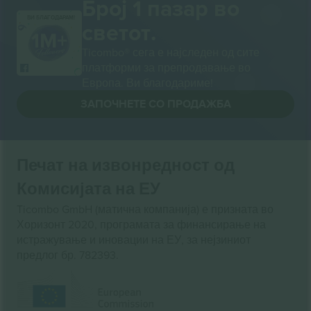
Број 1 пазар во
ВИ БЛАГОДАРАМ!
светот.
Ticombo® сега е најследен од сите
платформи за препродавање во
Европа. Ви благодариме!
ЗАПОЧНЕТЕ СО ПРОДАЖБА
Печат на извонредност од
Комисијата на ЕУ
Ticombo GmbH (матична компанија) е призната во
Хоризонт 2020, програмата за финансирање на
истражување и иновации на ЕУ, за нејзиниот
предлог бр. 782393.