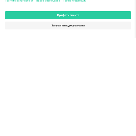
За
Корпоративни услуги
Тим
Најчесто поставувани прашања
TixProtect
Како работи
Отпечаток
Хотели
Правила и услови
World Cup Hub
Придружна програма
Контактирајте нѐ
Канцеларии и поддршка
Germany
United Kingdom
Unter den Linden 24, 10117
167 City Road, London, Greater
Berlin, Germany
London, EC1V 1AW, United