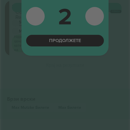
2
Rang
КУПИ
13.169 ДЕН.
Секција
СЕКОЈ
Rechts
5.0 (2)
Бизнис продавач
М-билет
Најниска
ПРОДОЛЖЕТЕ
цена по
категорија
на
Крај на резултати
Брзи врски
Max Mutzke
Билети
Max
Билети