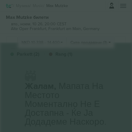
Најави се
Музика
Music
Max Mutzke
Max Mutzke билети
вто., ноем. 10 26, 20:00 CEST
Alte Oper Frankfurt,
Frankfurt am Main, Germany
MKD
10.338
-
14.400
Сите продавачи (3)
Parkett (2)
Rang (1)
Жалам,
Мапата На
Местото
Моментално Не Е
Достапна - Ќе Ја
Додадеме Наскоро.