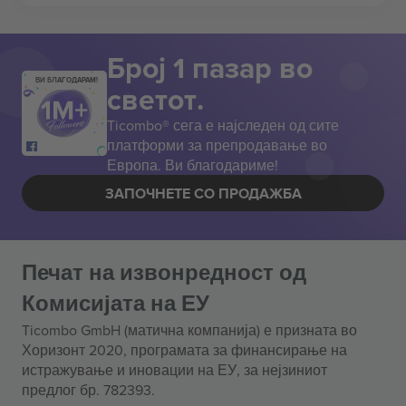
Број 1 пазар во
ВИ БЛАГОДАРАМ!
светот.
Ticombo® сега е најследен од сите
платформи за препродавање во
Европа. Ви благодариме!
ЗАПОЧНЕТЕ СО ПРОДАЖБА
Печат на извонредност од
Комисијата на ЕУ
Ticombo GmbH (матична компанија) е призната во
Хоризонт 2020, програмата за финансирање на
истражување и иновации на ЕУ, за нејзиниот
предлог бр. 782393.