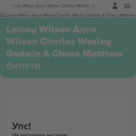
Најави се
sic
Lainey Wilson Anne Wilson Charles Wesley Godwin & Chase Matt
Lainey Wilson Anne
Wilson Charles Wesley
Godwin & Chase Matthew
билети
Упс!
Не најдовме настани.