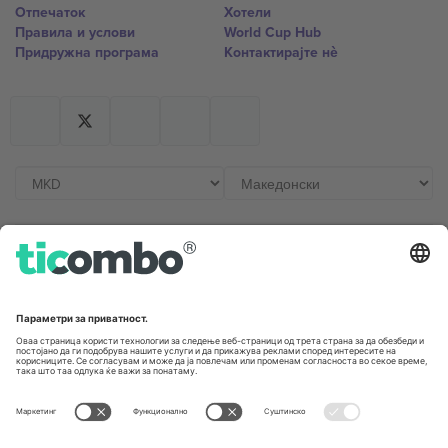
Отпечаток
Хотели
Правила и услови
World Cup Hub
Придружна програма
Контактирајте нѐ
Канцеларии и поддршка
Germany
United Kingdom
Unter den Linden 24, 10117
167 City Road, London, Greater
Berlin, Germany
London, EC1V 1AW, United
Kingdom
United States
Switzerland
131 Continental Dr, Suite 305,
Dorfstrasse 52a, 6390