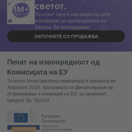
светот.
Ticombo® сега е најследен од сите
платформи за препродавање во
Европа. Ви благодариме!
ЗАПОЧНЕТЕ СО ПРОДАЖБА
Печат на извонредност од
Комисијата на ЕУ
Ticombo GmbH (матична компанија) е призната во
Хоризонт 2020, програмата за финансирање на
истражување и иновации на ЕУ, за нејзиниот
предлог бр. 782393.