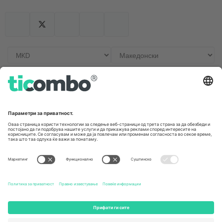
Канцеларии и поддршка
Germany
United Kingdom
Unter den Linden 24, 10117
167 City Road, London, Greater
Berlin, Germany
London, EC1V 1AW, United
Kingdom
United States
Switzerland
131 Continental Dr, Suite 305,
Dorfstrasse 52a, 6390
Newark, Delaware 19713, United
Engelberg, Switzerland
States