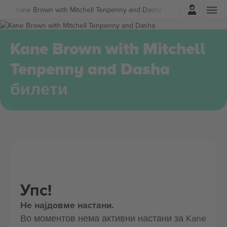
Најави се
sic
Kane Brown with Mitchell Tenpenny and Dasha Билети
Kane Brown with Mitchell
Tenpenny and Dasha
билети
Упс!
Не најдовме настани.
Во моментов нема активни настани за Kane