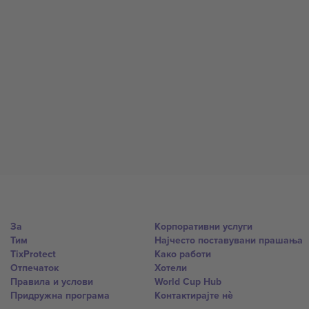
За
Корпоративни услуги
Тим
Најчесто поставувани прашања
TixProtect
Како работи
Отпечаток
Хотели
Правила и услови
World Cup Hub
Придружна програма
Контактирајте нѐ