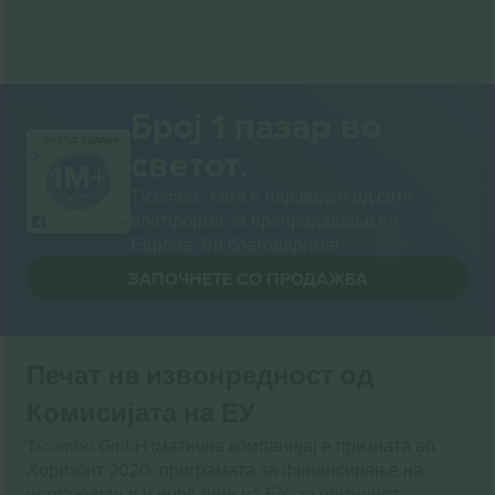
Број 1 пазар во
ВИ БЛАГОДАРАМ!
светот.
Ticombo® сега е најследен од сите
платформи за препродавање во
Европа. Ви благодариме!
ЗАПОЧНЕТЕ СО ПРОДАЖБА
Печат на извонредност од
Комисијата на ЕУ
Ticombo GmbH (матична компанија) е призната во
Хоризонт 2020, програмата за финансирање на
истражување и иновации на ЕУ, за нејзиниот