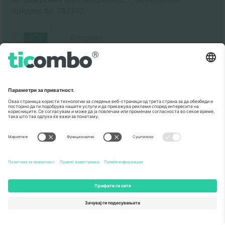
предлог бр. 782393.
Како што е прикажано во медиумите