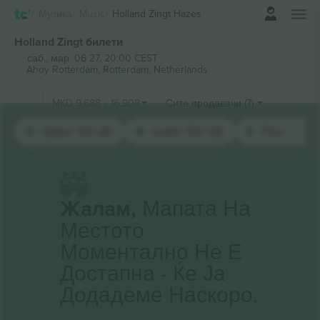
Најави се
Музика
Music
Holland Zingt Hazes
Holland Zingt билети
саб., мар. 06 27, 20:00 CEST
Ahoy Rotterdam,
Rotterdam, Netherlands
MKD
9.688
-
16.908
Сите продавачи (7)
Upper Tier (4)
Lower Tier (2)
Floor Seate
Жалам,
Мапата На
Местото
Моментално Не Е
Достапна - Ќе Ја
Додадеме Наскоро.