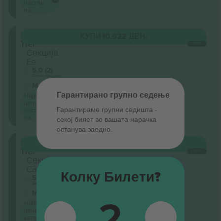
настан
на
Upper
КУПИ
10.922 ДЕН.
Tier
СЕКОЈ
Секција
Ee
5.0 (2)
Бизнис продавач
М-билет
Гарантирано групно седење
Најниска
цена за
Гарантираме групни седишта ‑
настан
на
секој билет во вашата нарачка
останува заедно.
Lower
КУПИ
15.550 ДЕН.
Tier
СЕКОЈ
Секција
Ca
Колку Билети?
5.0 (2)
Бизнис продавач
М-билет
2
Најниска
цена по
категорија