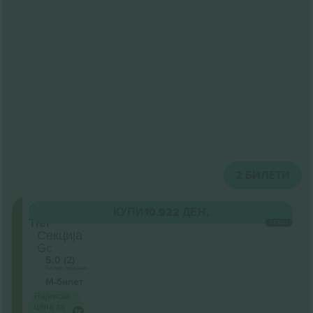
2
БИЛЕТИ
Upper
КУПИ
10.922 ДЕН.
Tier
СЕКОЈ
Секција
Gc
5.0 (2)
Бизнис продавач
М-билет
Најниска
цена за