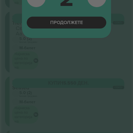
на
Lower
КУПИ
15.550 ДЕН.
ПРОДОЛЖЕТЕ
Tier
СЕКОЈ
Секција
Aa
5.0 (2)
Бизнис продавач
М-билет
Најниска
цена по
категорија
на
Floor
КУПИ
15.550 ДЕН.
Seated
СЕКОЈ
5.0 (2)
Бизнис продавач
М-билет
Најниска
цена по
категорија
на