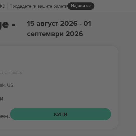
Најави се
KD
Продадете ги вашите билети
e -
15 август 2026 - 01
септември 2026
sic Theatre
ak, US
ти
ен.
КУПИ