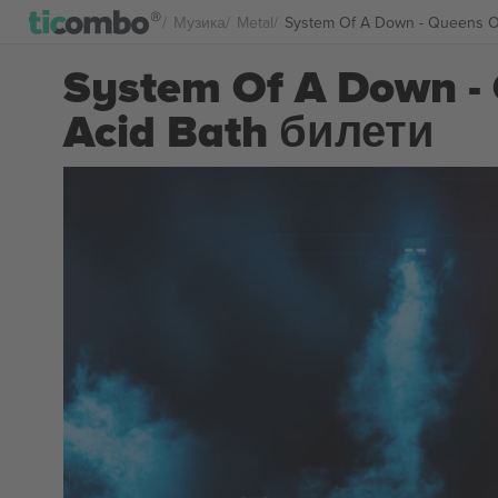
Музика
Metal
System Of A Down - Queens Of
System Of A Down - 
Acid Bath билети