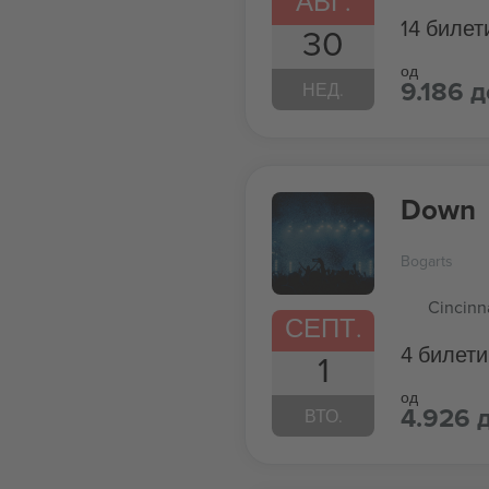
АВГ.
14 билет
30
од
9.186 д
НЕД.
Down
Bogarts
Cincinn
СЕПТ.
4 билети
1
од
4.926 
ВТО.