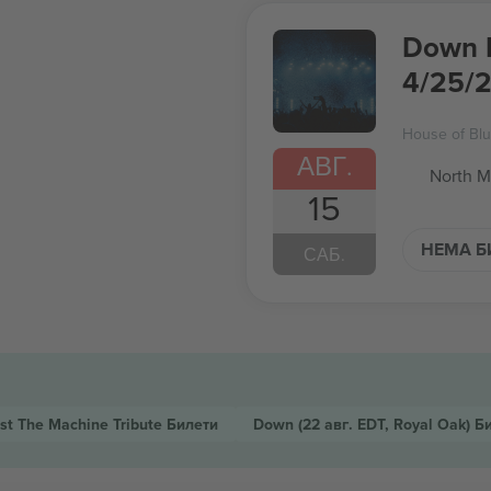
Down R
4/25/2
House of Blu
АВГ.
North M
15
НЕМА Б
САБ.
st The Machine Tribute
Билети
Down
(22 авг. EDT, Royal Oak)
Б