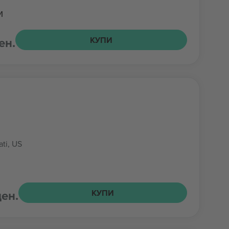
и
ен.
КУПИ
ati, US
ден.
КУПИ