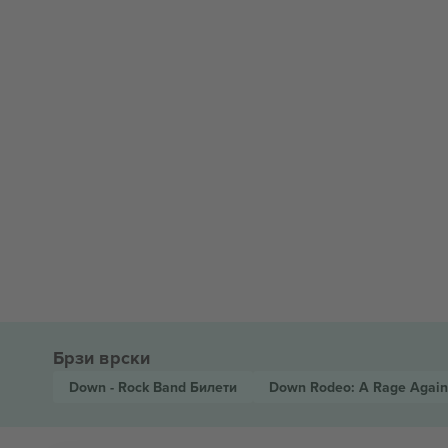
Брзи врски
Down - Rock Band
Билети
Down Rodeo: A Rage Again