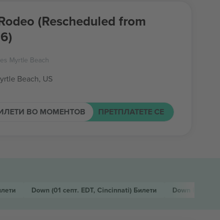
odeo (Rescheduled from
6)
es Myrtle Beach
yrtle Beach, US
ИЛЕТИ ВО МОМЕНТОВ
ПРЕТПЛАТЕТЕ СЕ
илети
Down
(01 септ. EDT, Cincinnati)
Билети
Down Rodeo (R