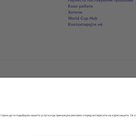
Најчесто поставувани прашања
Како работи
Хотели
World Cup Hub
Контактирајте нѐ
United Kingdom
167 City Road, London, Greater L
Switzerland
United States
Dorfstrasse 52a, 6390 Engelberg, 
United Arab Emirates
ulgaria
UAE Dubai Silicon Oasis, DDP Buil