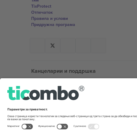
Тим
TixProtect
Отпечаток
Правила и услови
Придружна програма
Канцеларии и поддршка
Germany
Unter den Linden 24, 10117 Berlin, Germany
United States
131 Continental Dr, Suite 305, Newark, Delaware 19713, 
Bulgaria
Regus Sofia City West, bul Totleben 53-55, 1606 Sofia, B