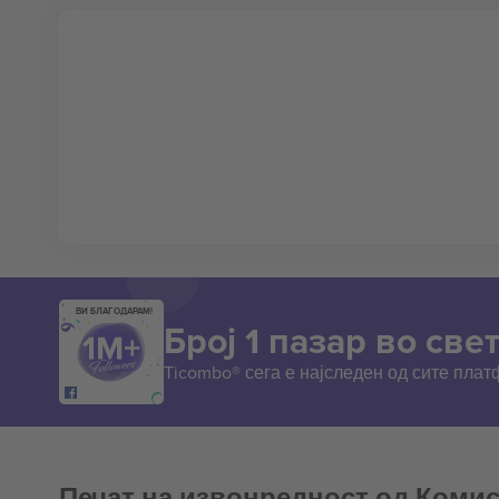
ВИ БЛАГОДАРАМ!
Број 1 пазар во свет
Ticombo® сега е најследен од сите пла
Печат на извонредност од Комис