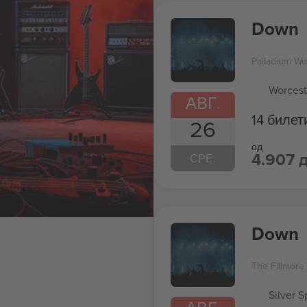
Down
Palladium Wo
Worcest
АВГ.
14 билет
26
од
4.907 
СРЕ.
Down
The Fillmore 
Silver S