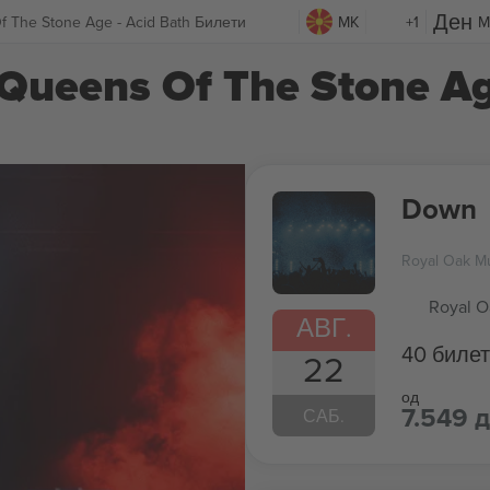
 The Stone Age - Acid Bath Билети
MK
+1
M
Queens Of The Stone Ag
Down
Royal Oak Mu
Royal O
АВГ.
40 биле
22
од
7.549 д
САБ.