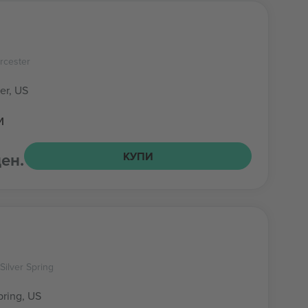
rcester
er, US
и
ден.
КУПИ
Silver Spring
pring, US