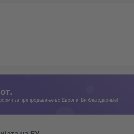
от.
тформи за препродавање во Европа. Ви благодариме!
ијата на ЕУ