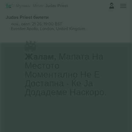
Најави се
Музика
Metal
Judas Priest
Judas Priest билети
пон., септ. 21 26, 19:00 BST
Eventim Apollo,
London, United Kingdom
Жалам,
Мапата На
Местото
Моментално Не Е
Достапна - Ќе Ја
Додадеме Наскоро.