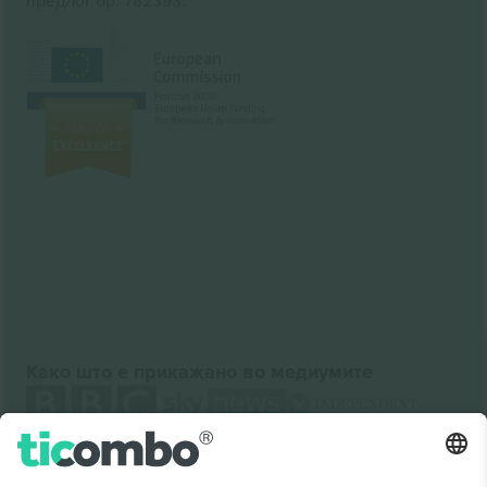
предлог бр. 782393.
Како што е прикажано во медиумите