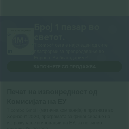
Број 1 пазар во
ВИ БЛАГОДАРАМ!
светот.
Ticombo® сега е најследен од сите
платформи за препродавање во
Европа. Ви благодариме!
ЗАПОЧНЕТЕ СО ПРОДАЖБА
Печат на извонредност од
Комисијата на ЕУ
Ticombo GmbH (матична компанија) е призната во
Хоризонт 2020, програмата за финансирање на
истражување и иновации на ЕУ, за нејзиниот