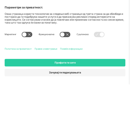
За
Корпоративни услуги
Тим
Најчесто поставувани прашања
TixProtect
Како работи
Отпечаток
Хотели
Правила и услови
World Cup Hub
Придружна програма
Контактирајте нѐ
Канцеларии и поддршка