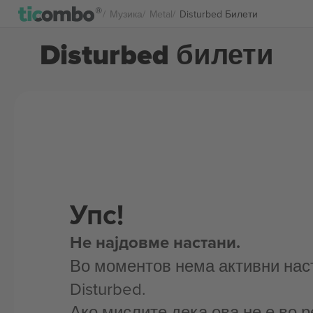
Музика
Metal
Disturbed Билети
Disturbed билети
Упс!
Не најдовме настани.
Во моментов нема активни нас
Disturbed.
Ако мислите дека ова не е во р