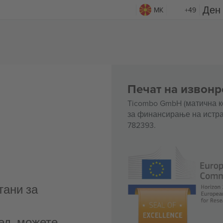
MK
+49
Печат на извонр
Ticombo GmbH (матична к
за финансирање на истра
782393.
тани за
ед, можете