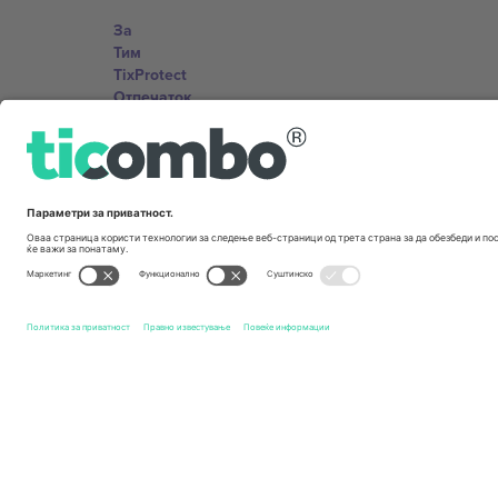
За
Тим
TixProtect
Отпечаток
Правила и услови
Придружна програма
Канцеларии и поддршка
Germany
Unter den Linden 24, 10117 Berlin, Germany
United States
131 Continental Dr, Suite 305, Newark, Delaware 19713, 