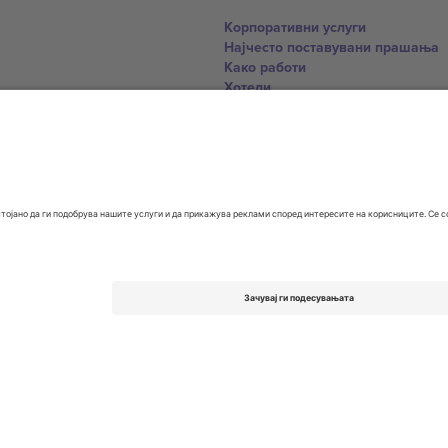
Корпоративни услуги
Најчесто поставувани прашања
Како работи
Хотели
World Cup Hub
Контактирајте нѐ
United Kingdom
167 City Road, London, Greater L
Switzerland
United States
Dorfstrasse 52a, 6390 Engelberg, 