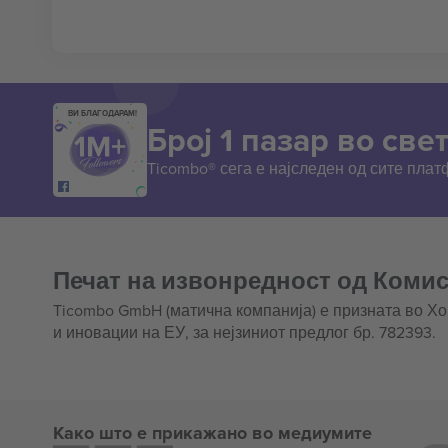
ВИ БЛАГОДАРАМ!
Број 1 пазар во свет
Ticombo® сега е најследен од сите пла
Печат на извонредност од Комис
Ticombo GmbH (матична компанија) е призната во Х
и иновации на ЕУ, за нејзиниот предлог бр. 782393.
Како што е прикажано во медиумите