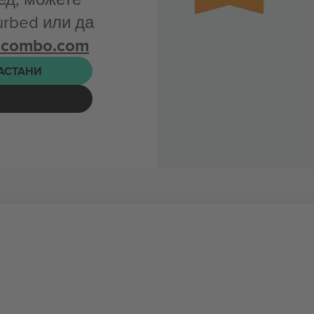
urbed или да
icombo.com
НАСТАНИ