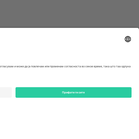
ondon, EC1V 1AW, United Kingdom
Switzerland