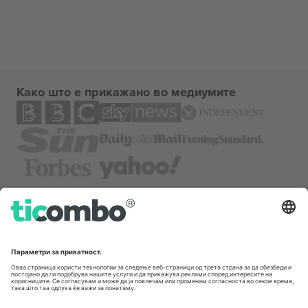
Како што е прикажано во медиумите
За
Корпоративни услуги
Тим
Најчесто поставувани прашања
TixProtect
Како работи
Отпечаток
Хотели