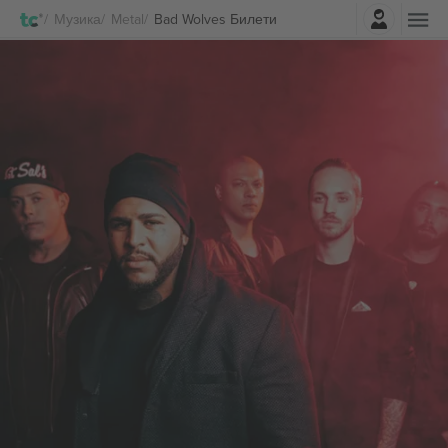
Најави се
Музика
Metal
Bad Wolves Билети