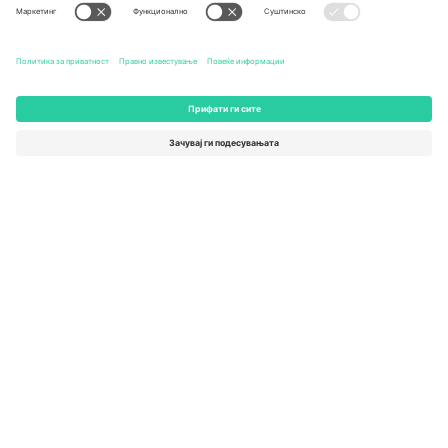
Правила и услови
World Cup Hub
Придружна програма
Контактирајте нѐ
Канцеларии и поддршка
Germany
United Kingdom
Unter den Linden 24, 10117
167 City Road, London, Greater
Berlin, Germany
London, EC1V 1AW, United
Kingdom
United States
Switzerland
131 Continental Dr, Suite 305,
Dorfstrasse 52a, 6390
Newark, Delaware 19713, United
Engelberg, Switzerland