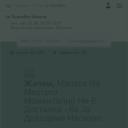
Најави се
Музика
K Pop
Le Sserafim
Le Sserafim билети
пет., окт. 23 26, 20:00 CEST
Royal Arena,
København, Denmark
MKD
20.301
-
25.978
Сите продавачи (8)
Lower tier (5)
Upper tier (3)
Жалам,
Мапата На
Местото
Моментално Не Е
Достапна - Ќе Ја
Додадеме Наскоро.