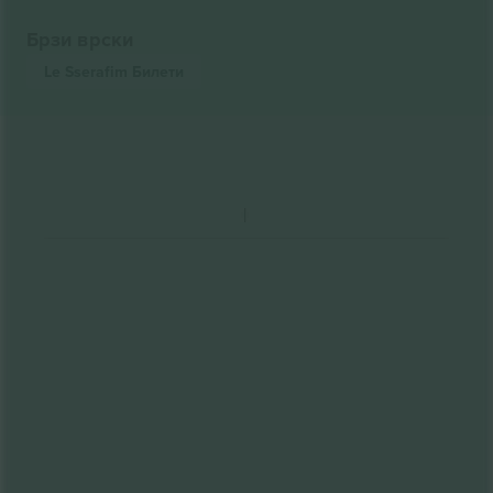
Брзи врски
Le Sserafim
Билети