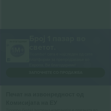
Број 1 пазар во
ВИ БЛАГОДАРАМ!
светот.
Ticombo® сега е најследен од сите
платформи за препродавање во
Европа. Ви благодариме!
ЗАПОЧНЕТЕ СО ПРОДАЖБА
Печат на извонредност од
Комисијата на ЕУ
Ticombo GmbH (матична компанија) е призната во