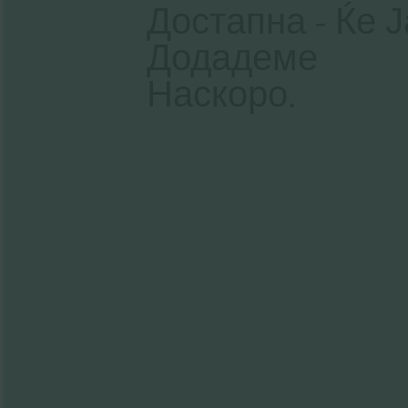
Достапна - Ќе Ј
Додадеме
Наскоро.