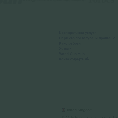
Корпоративни услуги
Најчесто поставувани прашања
Како работи
Хотели
World Cup Hub
Контактирајте нѐ
United Kingdom
167 City Road, London, Greater L