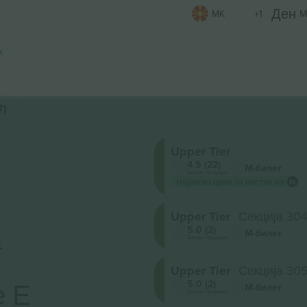
MK
+1
M
k
7)
Upper Tier
4.5 (22)
М-билет
Бизнис продавач
Најниска цена за настан на
Upper Tier
Секција 30
а
5.0 (2)
М-билет
Бизнис продавач
Upper Tier
Секција 30
е Е
5.0 (2)
М-билет
Бизнис продавач