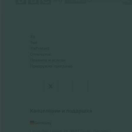
За
Тим
TixProtect
Отпечаток
Правила и услови
Придружна програма
Канцеларии и поддршка
Germany
Unter den Linden 24, 10117 Berlin, Germany