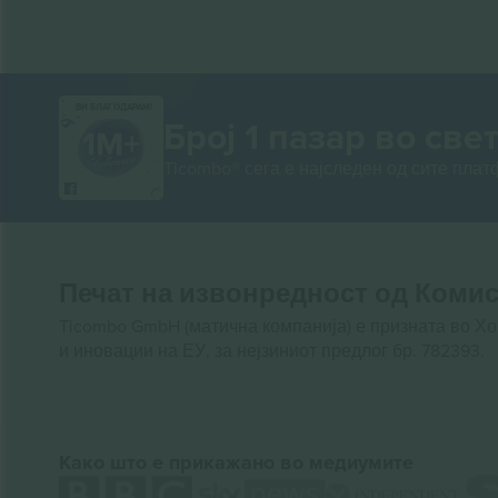
ВИ БЛАГОДАРАМ!
Број 1 пазар во свет
Ticombo® сега е најследен од сите пла
Печат на извонредност од Комис
Ticombo GmbH (матична компанија) е призната во Х
и иновации на ЕУ, за нејзиниот предлог бр. 782393.
Како што е прикажано во медиумите