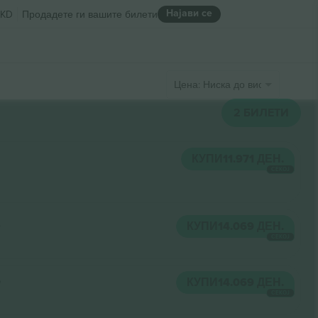
Најави се
KD
Продадете ги вашите билети
Цена: Ниска до висока
2
БИЛЕТИ
КУПИ
11.971 ДЕН.
СЕКОЈ
4
КУПИ
14.069 ДЕН.
СЕКОЈ
5
КУПИ
14.069 ДЕН.
СЕКОЈ