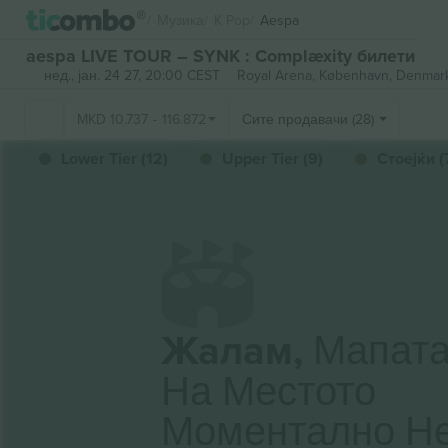
Музика
K Pop
Aespa
aespa LIVE TOUR – SYNK : Complæxity билети
нед., јан. 24 27, 20:00 CEST
Royal Arena,
København, Denmar
MKD
10.737
-
116.872
Сите продавачи (28)
Lower Tier (12)
Upper Tier (9)
Стоејќи (
Жалам,
Мапат
На Местото
Моментално Н