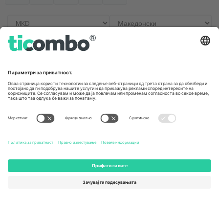
Канцеларии и поддршка
Germany
United Kingdom
Unter den Linden 24, 10117
167 City Road, London, Greater
Berlin, Germany
London, EC1V 1AW, United
Kingdom
United States
Switzerland
131 Continental Dr, Suite 305,
Dorfstrasse 52a, 6390
Newark, Delaware 19713, United
Engelberg, Switzerland
States
Bulgaria
United Arab Emirates
Regus Sofia City West, bul
UAE Dubai Silicon Oasis, DDP
Totleben 53-55, 1606 Sofia,
Building A1, Office 302, Dubai,