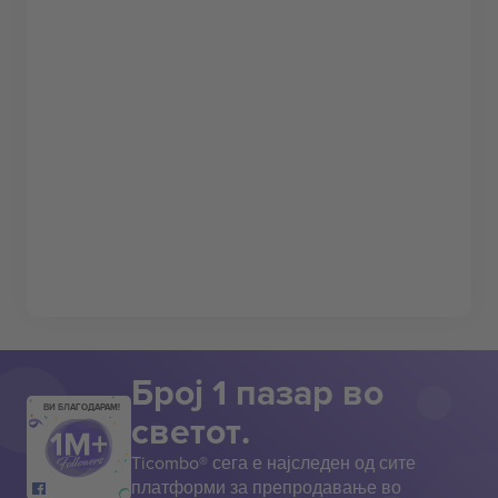
Број 1 пазар во
ВИ БЛАГОДАРАМ!
светот.
Ticombo® сега е најследен од сите
платформи за препродавање во