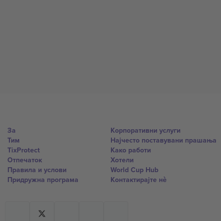
За
Корпоративни услуги
Тим
Најчесто поставувани прашања
TixProtect
Како работи
Отпечаток
Хотели
Правила и услови
World Cup Hub
Придружна програма
Контактирајте нѐ