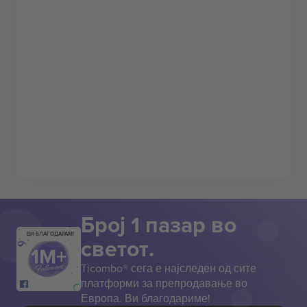
Број 1 пазар во
ВИ БЛАГОДАРАМ!
светот.
Ticombo® сега е најследен од сите
платформи за препродавање во
Европа. Ви благодариме!