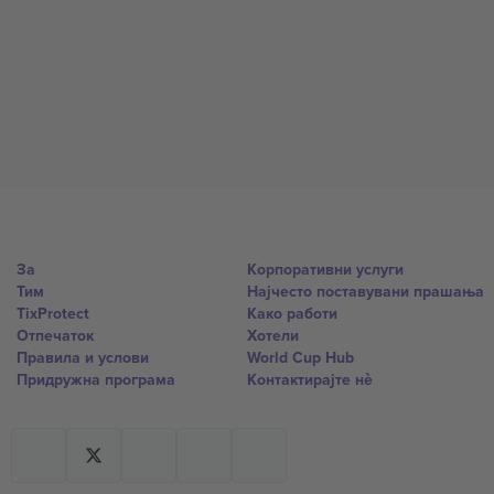
За
Корпоративни услуги
Тим
Најчесто поставувани прашања
TixProtect
Како работи
Отпечаток
Хотели
Правила и услови
World Cup Hub
Придружна програма
Контактирајте нѐ