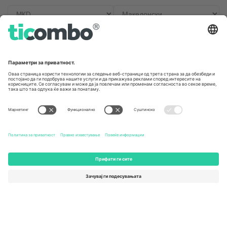
Канцеларии и поддршка
Germany
United Kingdom
Unter den Linden 24, 10117
167 City Road, London, Greater
Berlin, Germany
London, EC1V 1AW, United
Kingdom
United States
Switzerland
131 Continental Dr, Suite 305,
Dorfstrasse 52a, 6390
Newark, Delaware 19713, United
Engelberg, Switzerland
States
Bulgaria
United Arab Emirates
Regus Sofia City West, bul
UAE Dubai Silicon Oasis, DDP
Totleben 53-55, 1606 Sofia,
Building A1, Office 302, Dubai,
Bulgaria
United Arab Emirates