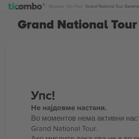
Музика
Hip-Hop
Grand National Tour Билет
Grand National Tour
Упс!
Не најдовме настани.
Во моментов нема активни нас
Grand National Tour.
Ако мислите дека ова не е во р