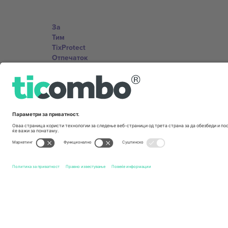
За
Тим
TixProtect
Отпечаток
Правила и услови
Придружна програма
Канцеларии и поддршка
Germany
Unter den Linden 24, 10117 Berlin, Germany
United States
131 Continental Dr, Suite 305, Newark, Delaware 19713, 