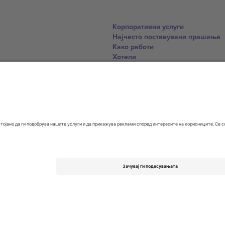
Корпоративни услуги
Најчесто поставувани прашања
Како работи
Хотели
World Cup Hub
Контактирајте нѐ
United Kingdom
167 City Road, London, Greater L
Switzerland
United States
Dorfstrasse 52a, 6390 Engelberg, 