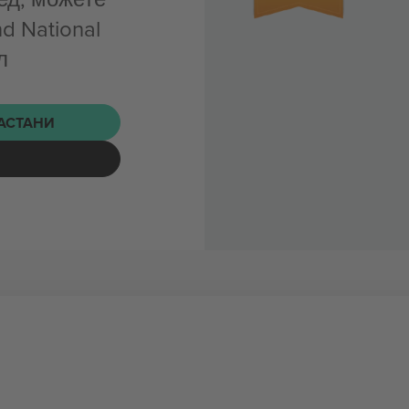
d National
л
НАСТАНИ