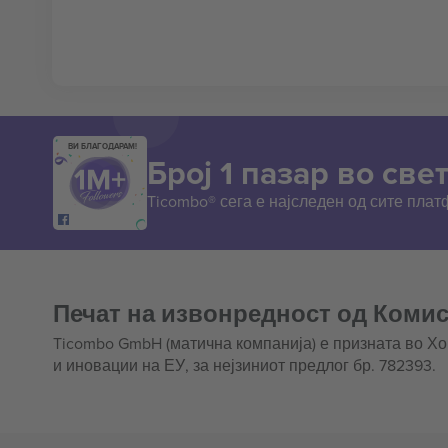
ВИ БЛАГОДАРАМ!
Број 1 пазар во свет
Ticombo® сега е најследен од сите пла
Печат на извонредност од Комис
Ticombo GmbH (матична компанија) е призната во Х
и иновации на ЕУ, за нејзиниот предлог бр. 782393.