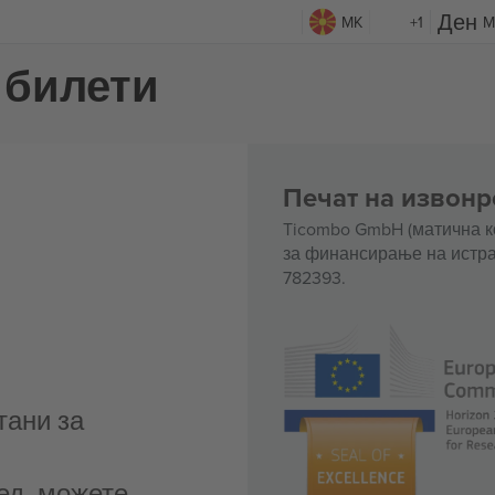
и
MK
+1
M
 билети
Печат на извонр
Ticombo GmbH (матична к
за финансирање на истра
782393.
тани за
ед, можете