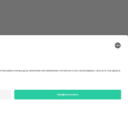
ondon, EC1V 1AW, United Kingdom
Switzerland