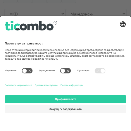
Канцеларии и поддршка
Germany
United Kingdom
Unter den Linden 24, 10117
167 City Road, London, Greater
Berlin, Germany
London, EC1V 1AW, United
Kingdom
United States
Switzerland
131 Continental Dr, Suite 305,
Dorfstrasse 52a, 6390
Newark, Delaware 19713, United
Engelberg, Switzerland
States
Bulgaria
United Arab Emirates
Regus Sofia City West, bul
UAE Dubai Silicon Oasis, DDP
Totleben 53-55, 1606 Sofia,
Building A1, Office 302, Dubai,