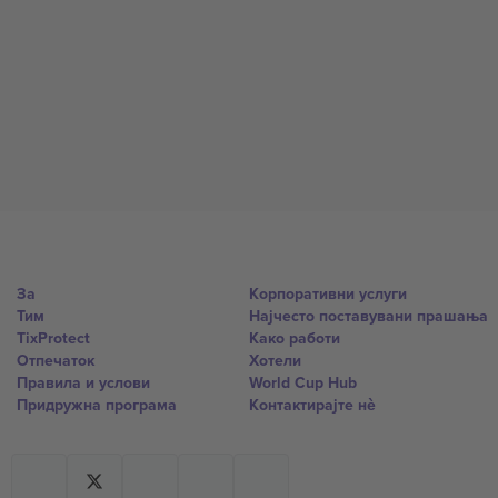
За
Корпоративни услуги
Тим
Најчесто поставувани прашања
TixProtect
Како работи
Отпечаток
Хотели
Правила и услови
World Cup Hub
Придружна програма
Контактирајте нѐ