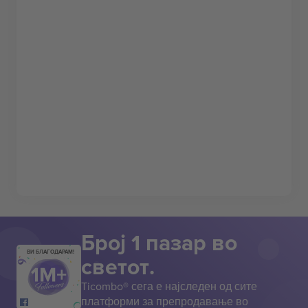
Број 1 пазар во
ВИ БЛАГОДАРАМ!
светот.
Ticombo® сега е најследен од сите
платформи за препродавање во