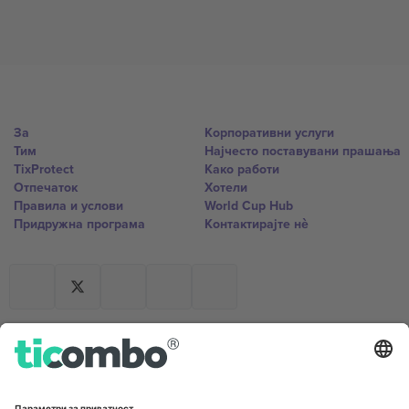
За
Корпоративни услуги
Тим
Најчесто поставувани прашања
TixProtect
Како работи
Отпечаток
Хотели
Правила и услови
World Cup Hub
Придружна програма
Контактирајте нѐ