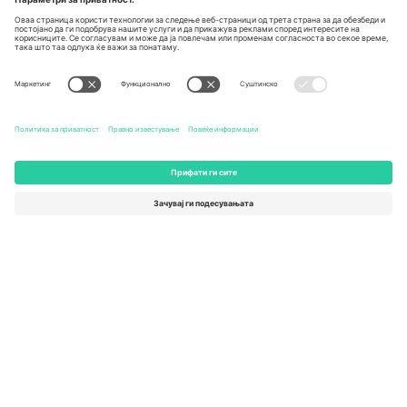
Канцеларии и поддршка
Germany
United Kingdom
Unter den Linden 24, 10117
167 City Road, London, Greater
Berlin, Germany
London, EC1V 1AW, United
Kingdom
United States
Switzerland
131 Continental Dr, Suite 305,
Dorfstrasse 52a, 6390
Newark, Delaware 19713, United
Engelberg, Switzerland
States
Bulgaria
United Arab Emirates
Regus Sofia City West, bul
UAE Dubai Silicon Oasis, DDP
Totleben 53-55, 1606 Sofia,
Building A1, Office 302, Dubai,
Bulgaria
United Arab Emirates
Mexico
Av Chapultepec 360, Roma
Norte, Cuauhtémoc, 06700