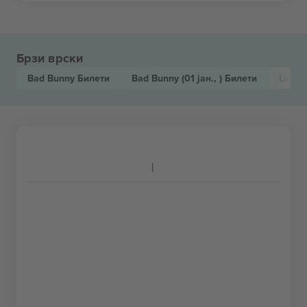
Брзи врски
Bad Bunny
Билети
Bad Bunny
(01 јан., )
Билети
Latin