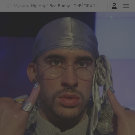
Најави се
Музика
Hip-Hop
Bad Bunny - DeBÍ TiRAR MáS FOToS World T