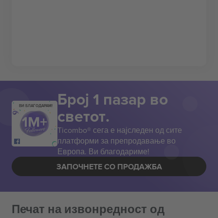
Број 1 пазар во
ВИ БЛАГОДАРАМ!
светот.
Ticombo® сега е најследен од сите
платформи за препродавање во
Европа. Ви благодариме!
ЗАПОЧНЕТЕ СО ПРОДАЖБА
Печат на извонредност од