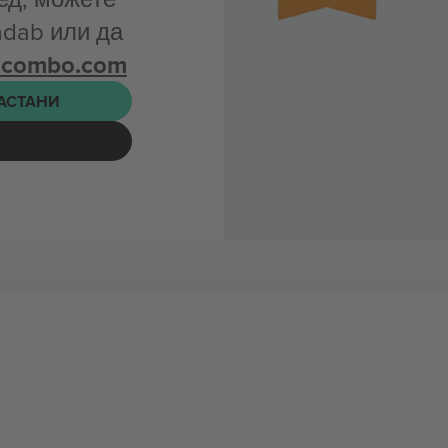
adab или да
icombo.com
НАСТАНИ