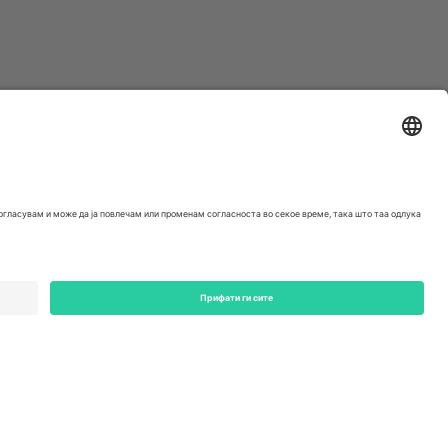
ondon, EC1V 1AW, United Kingdom
Switzerland