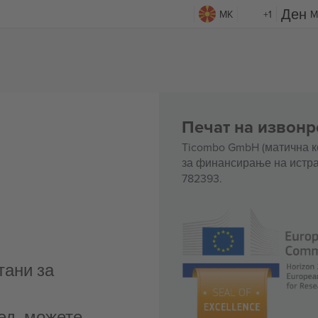
MK
+1
M
Печат на извонр
Ticombo GmbH (матична к
за финансирање на истра
782393.
тани за
ед, можете