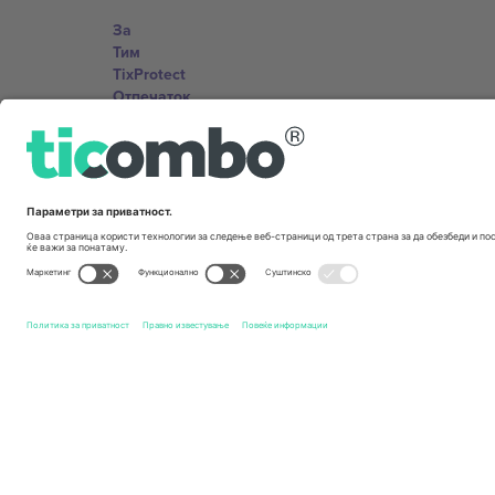
За
Тим
TixProtect
Отпечаток
Правила и услови
Придружна програма
Канцеларии и поддршка
Germany
Unter den Linden 24, 10117 Berlin, Germany
United States
131 Continental Dr, Suite 305, Newark, Delaware 19713, 