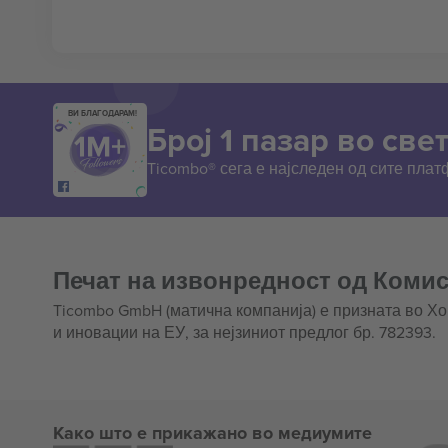
ВИ БЛАГОДАРАМ!
Број 1 пазар во свет
Ticombo® сега е најследен од сите пла
Печат на извонредност од Комис
Ticombo GmbH (матична компанија) е призната во Х
и иновации на ЕУ, за нејзиниот предлог бр. 782393.
Како што е прикажано во медиумите