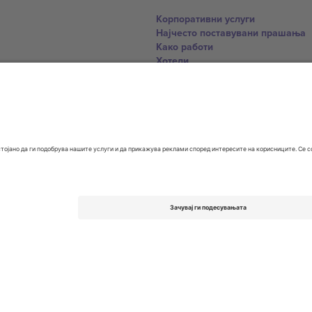
Корпоративни услуги
Најчесто поставувани прашања
Како работи
Хотели
World Cup Hub
Контактирајте нѐ
United Kingdom
167 City Road, London, Greater L
Switzerland
United States
Dorfstrasse 52a, 6390 Engelberg, 