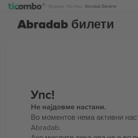
Музика
Hip-Hop
Abradab Билети
Abradab билети
Упс!
Не најдовме настани.
Во моментов нема активни нас
Abradab.
Ако мислите дека ова не е во р