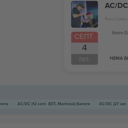
AC/DC
Notre Dame 
Notre D
СЕПТ.
4
НЕМА Б
ПЕТ.
лети
AC/DC
(12 септ. EDT, Montréal)
Билети
AC/DC
(27 авг.