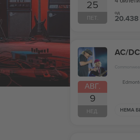
4 билети
25
од
20.438
ПЕТ.
AC/DC
Commonwealt
Edmont
АВГ.
9
НЕМА Б
НЕД.