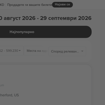
Најави се
KD
Продадете ги вашите билети
0 август 2026 - 29 септември 2026
Најпопуларно
62
-
599.230
Места на одржување
Според релевантноста
ium
therford, US