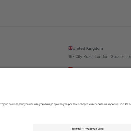
United Kingdom
167 City Road, London, Greater L
Switzerland
United States
Dorfstrasse 52a, 6390 Engelberg, 
United Arab Emirates
ulgaria
UAE Dubai Silicon Oasis, DDP Buil
 Ciudad de México, CDMX, Mexico
 се разликува во зависност од локацијата, настанот и/или доменот