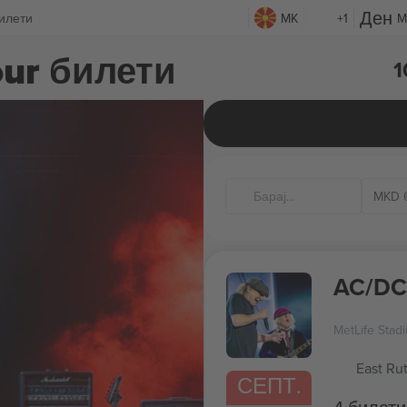
Билети
MK
+1
M
our билети
1
MKD
AC/DC
MetLife Stad
East Ru
СЕПТ.