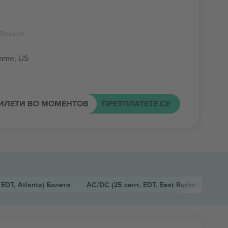
Stadium
ame, US
ИЛЕТИ ВО МОМЕНТОВ
ПРЕТПЛАТЕТЕ СЕ
 EDT, Atlanta)
Билети
AC/DC
(25 септ. EDT, East Rutherford)
Бил