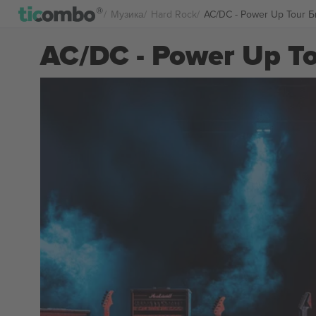
Музика
Hard Rock
AC/DC - Power Up Tour 
AC/DC - Power Up T