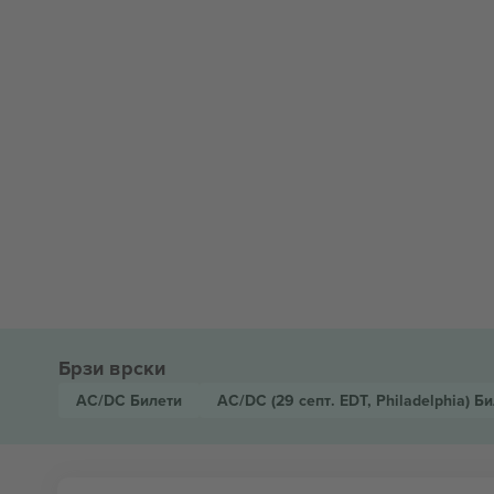
Брзи врски
AC/DC
Билети
AC/DC
(29 септ. EDT, Philadelphia)
Би