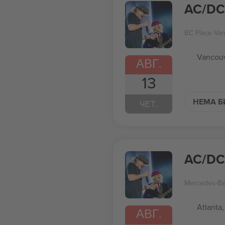
AC/DC
BC Place Va
Vancouv
АВГ.
13
НЕМА Б
ЧЕТ.
AC/DC
Mercedes-Be
Atlanta
АВГ.