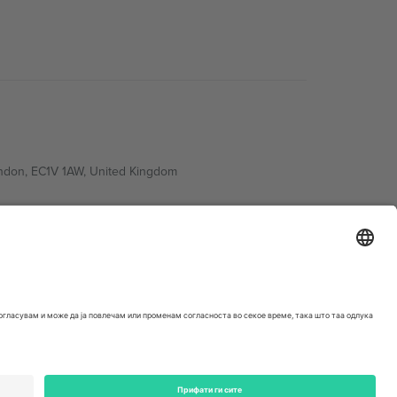
ondon, EC1V 1AW, United Kingdom
Switzerland
ding A1, Office 302, Dubai, United Arab Emirates
. За детали, проверете ја конкретната страница на