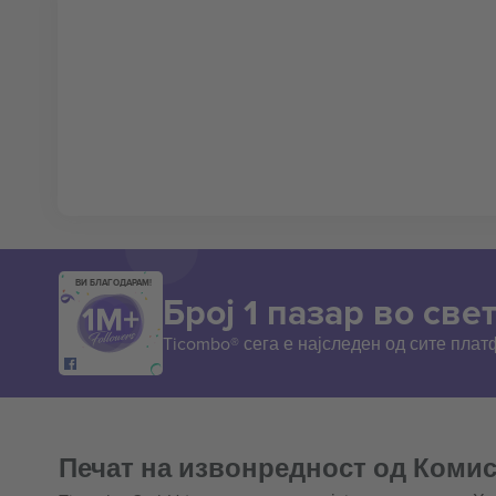
ВИ БЛАГОДАРАМ!
Број 1 пазар во свет
Ticombo® сега е најследен од сите пла
Печат на извонредност од Комис