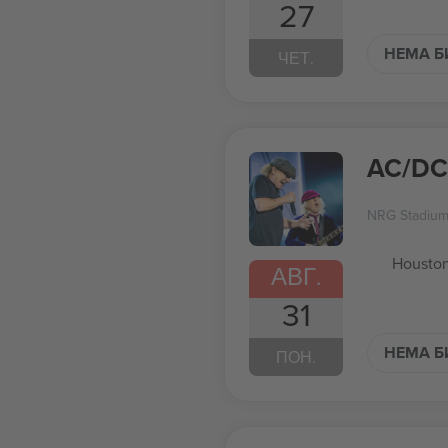
27
НЕМА Б
ЧЕТ.
AC/DC
NRG Stadiu
Houston
АВГ.
31
НЕМА Б
ПОН.