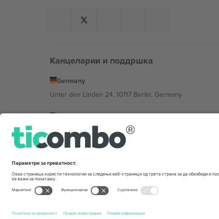
Канцеларии и поддршка
Germany
Unter den Linden 24, 10117 Berlin, Germany
United States
131 Continental Dr, Suite 305, Newark, Delaware 19713, 
Bulgaria
Regus Sofia City West, bul Totleben 53-55, 1606 Sofia, B
Mexico
Av Chapultepec 360, Roma Norte, Cuauhtémoc, 06700
Правното лице на давателот на платформата може да