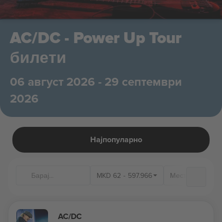
AC/DC - Power Up Tour
билети
06 август 2026 - 29 септември
2026
Најпопуларно
MKD
62
-
597.966
Места на одрж
AC/DC