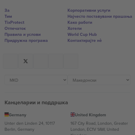
За
Корпоративни услуги
Тим
Најчесто поставувани прашања
TixProtect
Како работи
Отпечаток
Хотели
Правила и услови
World Cup Hub
Придружна програма
Контактирајте нѐ
Канцеларии и поддршка
Germany
United Kingdom
Unter den Linden 24, 10117
167 City Road, London, Greater
Berlin, Germany
London, EC1V 1AW, United