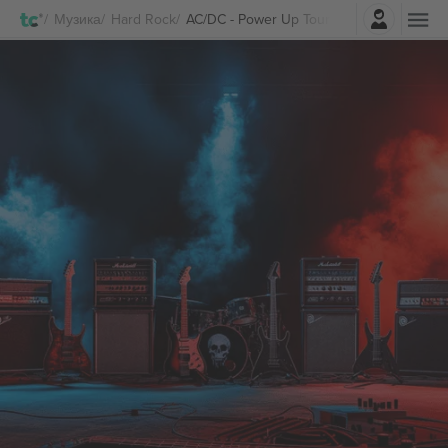
Најави се
Музика
Hard Rock
AC/DC - Power Up Tour Билети