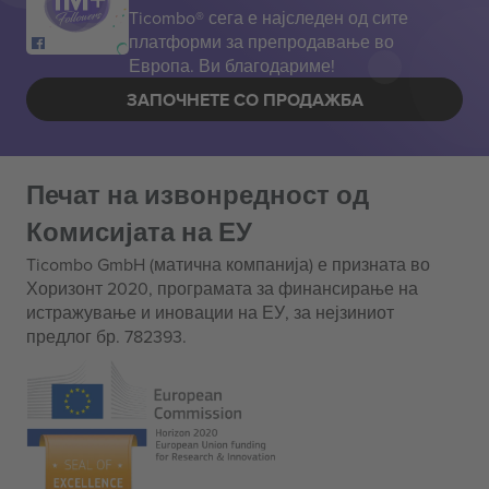
Ticombo® сега е најследен од сите
платформи за препродавање во
Европа. Ви благодариме!
ЗАПОЧНЕТЕ СО ПРОДАЖБА
Печат на извонредност од
Комисијата на ЕУ
Ticombo GmbH (матична компанија) е призната во
Хоризонт 2020, програмата за финансирање на
истражување и иновации на ЕУ, за нејзиниот
предлог бр. 782393.