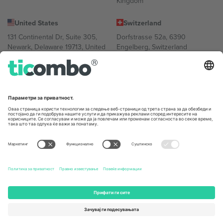
Kingdom
United States
Switzerland
131 Continental Dr, Suite 305,
Dorfstrasse 52a, 6390
Newark, Delaware 19713, United
Engelberg, Switzerland
States
Bulgaria
United Arab Emirates
Regus Sofia City West, bul
UAE Dubai Silicon Oasis, DDP
Totleben 53-55, 1606 Sofia,
Building A1, Office 302, Dubai,
Bulgaria
United Arab Emirates
Mexico
Av Chapultepec 360, Roma
Norte, Cuauhtémoc, 06700
Ciudad de México, CDMX,
Mexico
Правното лице на давателот на платформата може да се
разликува во зависност од локацијата, настанот и/или доменот.
За детали, проверете ја конкретната страница на настанот.,