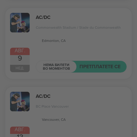
AC/DC
Commonwealth Stadium / Stade du Commonwealth
Edmonton, CA
АВГ.
9
НЕМА БИЛЕТИ
ПРЕТПЛАТЕТЕ СЕ
НЕД.
ВО МОМЕНТОВ
AC/DC
BC Place Vancouver
Vancouver, CA
АВГ.
13