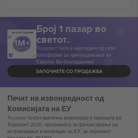
Број 1 пазар во
ВИ БЛАГОДАРАМ!
светот.
Ticombo® сега е најследен од сите
платформи за препродавање во
Европа. Ви благодариме!
ЗАПОЧНЕТЕ СО ПРОДАЖБА
Печат на извонредност од
Комисијата на ЕУ
Ticombo GmbH (матична компанија) е призната во
Хоризонт 2020, програмата за финансирање на
истражување и иновации на ЕУ, за нејзиниот