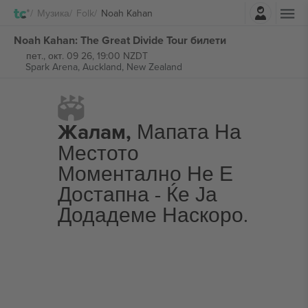
Најави се
Музика
Folk
Noah Kahan
Noah Kahan: The Great Divide Tour билети
пет., окт. 09 26, 19:00 NZDT
Spark Arena,
Auckland, New Zealand
Жалам,
Мапата На
Местото
Моментално Не Е
Достапна - Ќе Ја
Додадеме Наскоро.