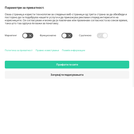
За
Корпоративни услуги
Тим
Најчесто поставувани прашања
TixProtect
Како работи
Отпечаток
Хотели
Правила и услови
World Cup Hub
Придружна програма
Контактирајте нѐ
Канцеларии и поддршка