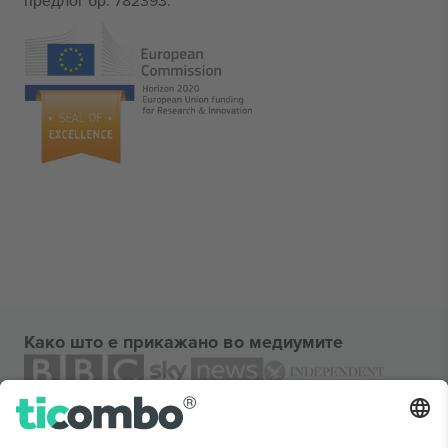
предлог бр. 782393.
Како што е прикажано во медиумите