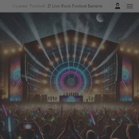
Најави се
Музика
Festival
Z! Live Rock Festival Билети