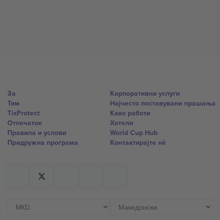
За
Корпоративни услуги
Тим
Најчесто поставувани прашања
TixProtect
Како работи
Отпечаток
Хотели
Правила и услови
World Cup Hub
Придружна програма
Контактирајте нѐ