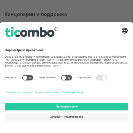
Канцеларии и поддршка
Germany
United Kingdom
Unter den Linden 24, 10117
167 City Road, London, Greater
Berlin, Germany
London, EC1V 1AW, United
Kingdom
United States
Switzerland
131 Continental Dr, Suite 305,
Dorfstrasse 52a, 6390
Newark, Delaware 19713, United
Engelberg, Switzerland
States
Bulgaria
United Arab Emirates
Regus Sofia City West, bul
UAE Dubai Silicon Oasis, DDP
Totleben 53-55, 1606 Sofia,
Building A1, Office 302, Dubai,
Bulgaria
United Arab Emirates
Mexico