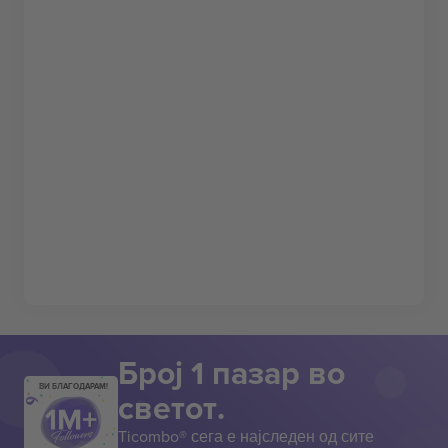
Број 1 пазар во
ВИ БЛАГОДАРАМ!
светот.
Ticombo® сега е најследен од сите