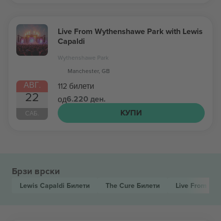
Live From Wythenshawe Park with Lewis
Capaldi
Wythenshawe Park
Manchester, GB
АВГ.
112 билети
22
6.220 ден.
од
КУПИ
САБ.
Брзи врски
Lewis Capaldi
Билети
The Cure
Билети
Live From Wy