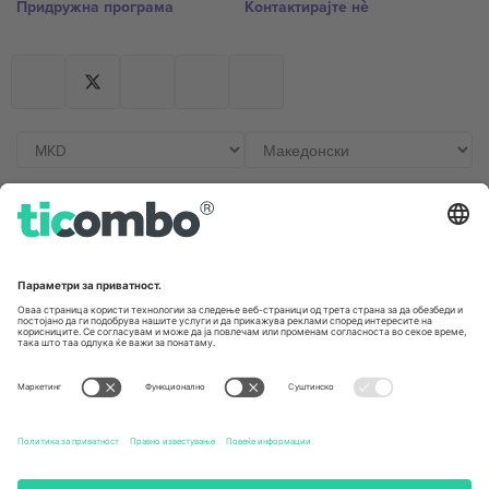
Придружна програма
Контактирајте нѐ
Канцеларии и поддршка
Germany
United Kingdom
Unter den Linden 24, 10117
167 City Road, London, Greater
Berlin, Germany
London, EC1V 1AW, United
Kingdom
United States
Switzerland
131 Continental Dr, Suite 305,
Dorfstrasse 52a, 6390
Newark, Delaware 19713, United
Engelberg, Switzerland
States