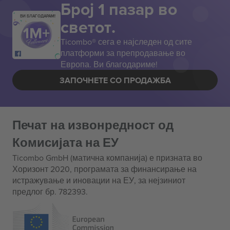
Број 1 пазар во
ВИ БЛАГОДАРАМ!
светот.
Ticombo® сега е најследен од сите
платформи за препродавање во
Европа. Ви благодариме!
ЗАПОЧНЕТЕ СО ПРОДАЖБА
Печат на извонредност од
Комисијата на ЕУ
Ticombo GmbH (матична компанија) е призната во
Хоризонт 2020, програмата за финансирање на
истражување и иновации на ЕУ, за нејзиниот
предлог бр. 782393.