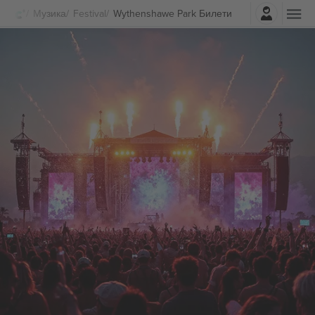
Најави се
Музика
Festival
Wythenshawe Park Билети