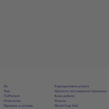
За
Корпоративни услуги
Тим
Најчесто поставувани прашања
TixProtect
Како работи
Отпечаток
Хотели
Правила и услови
World Cup Hub