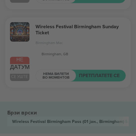
Wireless Festival Birmingham Sunday
Ticket
Birmingham Mac
Birmingham, GB
НЕ
ДАТУМ
НЕМА БИЛЕТИ
ПРЕТПЛАТЕТЕ СЕ
СÈ УШТЕ
ВО МОМЕНТОВ
Брзи врски
Wireless Festival Birmingham Pass
(01 јан., Birmingham)
Биле