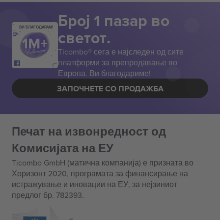
Број 1 пазар во
ВИ БЛАГОДАРАМ!
светот.
Ticombo® сега е најследен од сите
платформи за препродавање во
Европа. Ви благодариме!
ЗАПОЧНЕТЕ СО ПРОДАЖБА
Печат на извонредност од
Комисијата на ЕУ
Ticombo GmbH (матична компанија) е призната во
Хоризонт 2020, програмата за финансирање на
истражување и иновации на ЕУ, за нејзиниот
предлог бр. 782393.