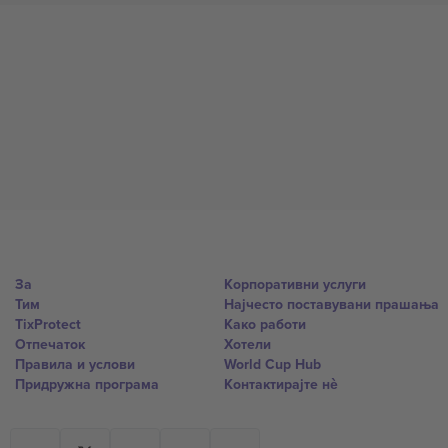
За
Корпоративни услуги
Тим
Најчесто поставувани прашања
TixProtect
Како работи
Отпечаток
Хотели
Правила и услови
World Cup Hub
Придружна програма
Контактирајте нѐ