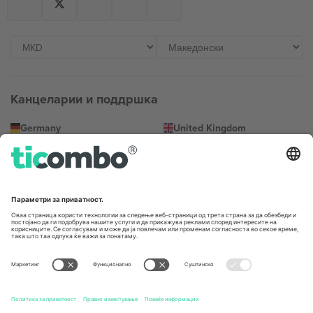
Канцеларии и поддршка
Germany
United Kingdom
Unter den Linden 24, 10117
167 City Road, London, Greater
Berlin, Germany
London, EC1V 1AW, United
Kingdom
United States
Switzerland
131 Continental Dr, Suite 305,
Dorfstrasse 52a, 6390
Newark, Delaware 19713, United
Engelberg, Switzerland
States
Bulgaria
United Arab Emirates
Regus Sofia City West, bul
UAE Dubai Silicon Oasis, DDP